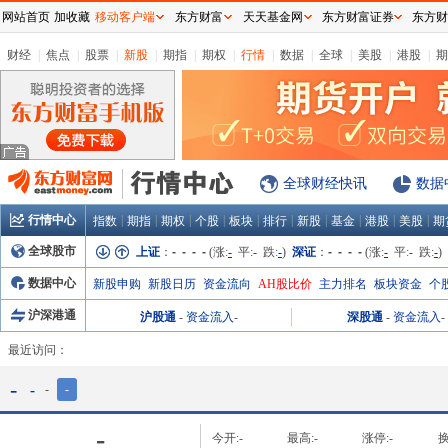
网站首页
加收藏
移动客户端
东方财富
天天基金网
东方财富证券
东方财
财经
|
焦点
|
股票
|
新股
|
期指
|
期权
|
行情
|
数据
|
全球
|
美股
|
港股
|
期
全球财经快讯
数据
行情中心
|
|
|
|
|
|
|
|
|
|
指数
期指
期权
个股
板块
排行
新股
基金
港股
美股
期
全球股市
上证
：
- - - -
(涨:
-
平:
-
跌:
-
)
深证
：
- - - -
(涨:
-
平:
-
跌:
-
)
数据中心
新股申购
新股日历
资金流向
AH股比价
主力排名
板块资金
个
沪深港通
沪股通
-
资金流入
-
深股通
-
资金流入
-
最近访问：
-
-
-
-
-
今开:
-
最高:
-
涨停:
-
换