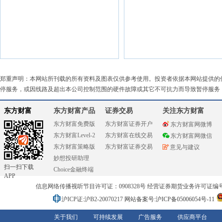
郑重声明：本网站所刊载的所有资料及图表仅供参考使用。投资者依据本网站提供的
停服务，或因线路及超出本公司控制范围的硬件故障或其它不可抗力而导致暂停服务
东方财富
东方财富产品
证券交易
关注东方财富
东方财富免费版
东方财富证券开户
东方财富网微博
东方财富Level-2
东方财富在线交易
东方财富网微信
东方财富策略版
东方财富证券交易
意见与建议
妙想投研助理
扫一扫下载
Choice金融终端
APP
信息网络传播视听节目许可证：0908328号 经营证券期货业务许可证编号：91310
沪ICP证:沪B2-20070217
网站备案号:沪ICP备05006054号-11
关于我们
可持续发展
广告服务
供应商平台