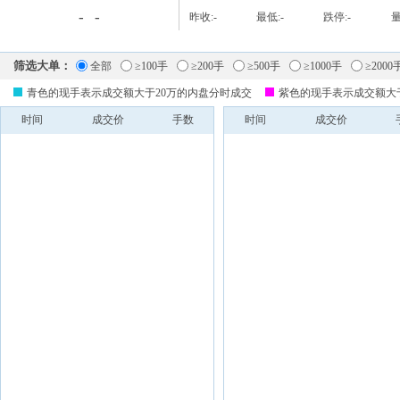
-
-
昨收:
-
最低:
-
跌停:
-
量
筛选大单：
全部
≥100手
≥200手
≥500手
≥1000手
≥2000
青色的现手表示成交额大于20万的内盘分时成交
紫色的现手表示成交额大
时间
成交价
手数
时间
成交价