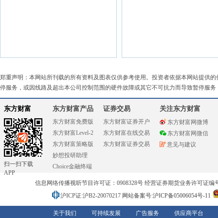
郑重声明：本网站所刊载的所有资料及图表仅供参考使用。投资者依据本网站提供的
停服务，或因线路及超出本公司控制范围的硬件故障或其它不可抗力而导致暂停服务
东方财富
东方财富产品
证券交易
关注东方财富
东方财富免费版
东方财富证券开户
东方财富网微博
东方财富Level-2
东方财富在线交易
东方财富网微信
东方财富策略版
东方财富证券交易
意见与建议
妙想投研助理
扫一扫下载
Choice金融终端
APP
信息网络传播视听节目许可证：0908328号 经营证券期货业务许可证编号：91310
沪ICP证:沪B2-20070217
网站备案号:沪ICP备05006054号-11
关于我们
可持续发展
广告服务
供应商平台