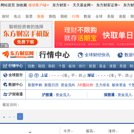
网站首页
加收藏
移动客户端
东方财富
天天基金网
东方财富证券
东方财
财经
|
焦点
|
股票
|
新股
|
期指
|
期权
|
行情
|
数据
|
全球
|
美股
|
港股
|
期
全球财经快讯
数据
行情中心
|
|
|
|
|
|
|
|
|
|
指数
期指
期权
个股
板块
排行
新股
基金
港股
美股
期
全球股市
上证
：
- - - -
(涨:
-
平:
-
跌:
-
)
深证
：
- - - -
(涨:
-
平:
-
跌:
-
)
数据中心
新股申购
新股日历
资金流向
AH股比价
主力排名
板块资金
个
沪深港通
沪股通
-
资金流入
-
深股通
-
资金流入
-
最近访问：
-
-
-
-
-
今开:
-
最高:
-
涨停:
-
换