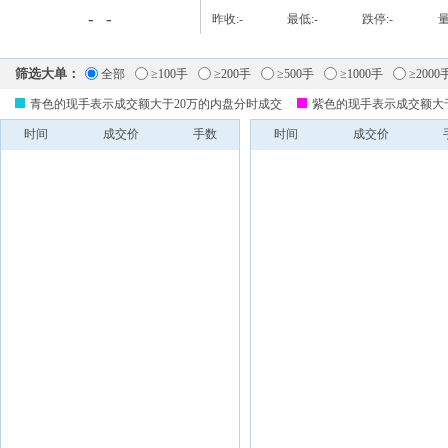
-
-
昨收:
-
最低:
-
跌停:
-
量
筛选大单：
全部
≥100手
≥200手
≥500手
≥1000手
≥2000
青色的现手表示成交额大于20万的内盘分时成交
紫色的现手表示成交额大
时间
成交价
手数
时间
成交价