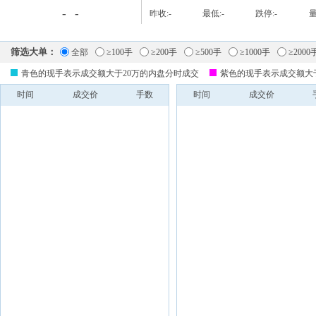
-
-
昨收:
-
最低:
-
跌停:
-
量
筛选大单：
全部
≥100手
≥200手
≥500手
≥1000手
≥2000
青色的现手表示成交额大于20万的内盘分时成交
紫色的现手表示成交额大
时间
成交价
手数
时间
成交价