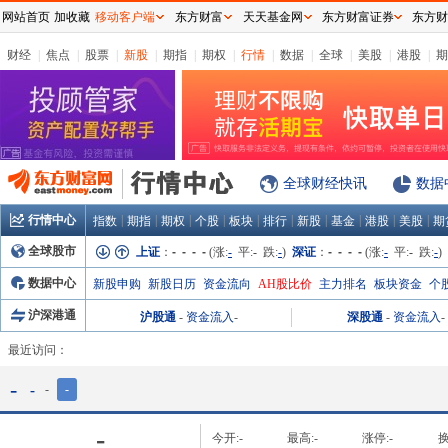
网站首页
加收藏
移动客户端
东方财富
天天基金网
东方财富证券
东方财
财经
|
焦点
|
股票
|
新股
|
期指
|
期权
|
行情
|
数据
|
全球
|
美股
|
港股
|
期
全球财经快讯
数据
行情中心
|
|
|
|
|
|
|
|
|
|
指数
期指
期权
个股
板块
排行
新股
基金
港股
美股
期
全球股市
上证
：
- - - -
(涨:
-
平:
-
跌:
-
)
深证
：
- - - -
(涨:
-
平:
-
跌:
-
)
数据中心
新股申购
新股日历
资金流向
AH股比价
主力排名
板块资金
个
沪深港通
沪股通
-
资金流入
-
深股通
-
资金流入
-
最近访问：
-
-
-
-
-
今开:
-
最高:
-
涨停:
-
换