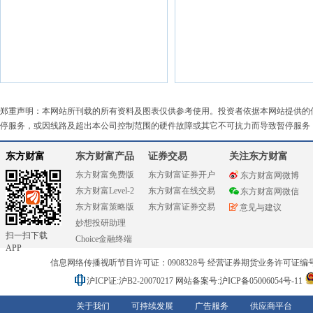
郑重声明：本网站所刊载的所有资料及图表仅供参考使用。投资者依据本网站提供的
停服务，或因线路及超出本公司控制范围的硬件故障或其它不可抗力而导致暂停服务
东方财富
东方财富产品
证券交易
关注东方财富
东方财富免费版
东方财富证券开户
东方财富网微博
东方财富Level-2
东方财富在线交易
东方财富网微信
东方财富策略版
东方财富证券交易
意见与建议
妙想投研助理
扫一扫下载
Choice金融终端
APP
信息网络传播视听节目许可证：0908328号 经营证券期货业务许可证编号：91310
沪ICP证:沪B2-20070217
网站备案号:沪ICP备05006054号-11
关于我们
可持续发展
广告服务
供应商平台