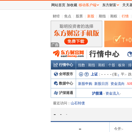
网站首页
加收藏
移动客户端
东方财富
天天
财经
|
焦点
|
股票
|
新股
|
期指
|
期权
|
行情
|
行情中心
|
|
|
|
|
指数
期指
期权
个股
板块
排
全球股市
上证
：
- - - -
(涨:
-
平:
-
跌
数据中心
新股申购
新股日历
资金流向
A
沪深港通
沪股通
-
资金流入
-
最近访问：
山石转债
-
-
-
-
今开:
-