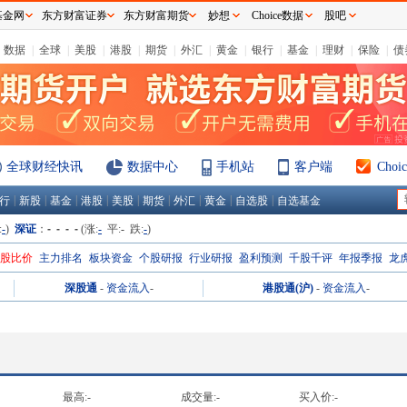
基金网
东方财富证券
东方财富期货
妙想
Choice数据
股吧
数据
|
全球
|
美股
|
港股
|
期货
|
外汇
|
黄金
|
银行
|
基金
|
理财
|
保险
|
债
全球财经快讯
数据中心
手机站
客户端
Cho
|
|
|
|
|
|
|
|
|
行
新股
基金
港股
美股
期货
外汇
黄金
自选股
自选基金
:
-
)
深证
：
- - - -
(涨:
-
平:
-
跌:
-
)
H股比价
主力排名
板块资金
个股研报
行业研报
盈利预测
千股千评
年报季报
龙
深股通
-
资金流入
-
港股通(沪)
-
资金流入
-
最高:
-
成交量:
-
买入价:
-