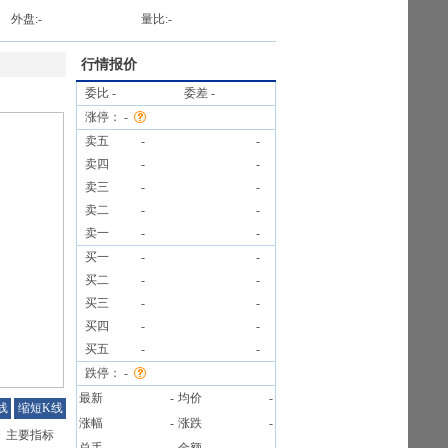
外盘:
-
量比:
-
行情报价
委比
-
委差
-
涨停：
-
卖五
-
-
卖四
-
-
卖三
-
-
卖二
-
-
卖一
-
-
买一
-
-
买二
-
-
买三
-
-
买四
-
-
买五
-
-
跌停：
-
最新
-
均价
-
线
缩短K线
涨幅
-
涨跌
-
主要指标