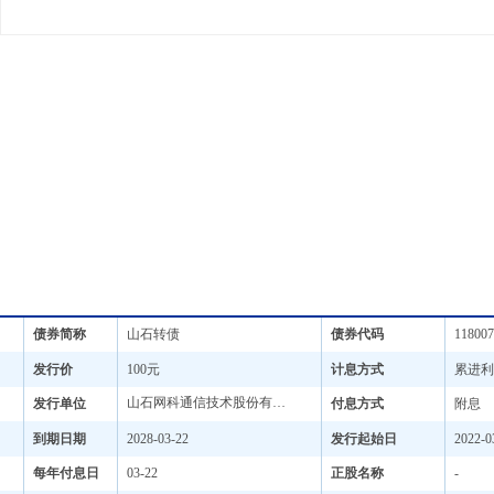
债券简称
山石转债
债券代码
118007
发行价
100元
计息方式
累进利
山石网科通信技术股份有限公司
发行单位
付息方式
附息
到期日期
2028-03-22
发行起始日
2022-0
每年付息日
03-22
正股名称
-