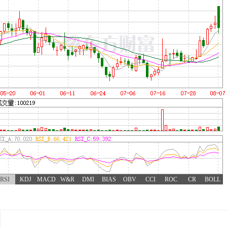
RSI
KDJ
MACD
W&R
DMI
BIAS
OBV
CCI
ROC
CR
BOLL