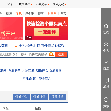
登录
我的菜单
证券交易
基金交易
券
|
视频
|
股吧
|
基金吧
|
博客
|
财富号
|
搜索
动态
ice数据
手机买基金 国内外市场轻松投
个人
0
自选
虎榜单
限售解禁
大宗交易
期指持仓
融资融券
港股通(深)
-
资金流入
-
消息
债券指数
债券行情
债券频道
搜索
内盘:
-
振幅:
-