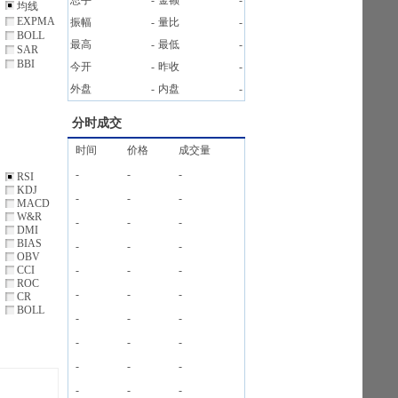
总手
-
金额
-
均线
EXPMA
振幅
-
量比
-
BOLL
最高
-
最低
-
SAR
BBI
今开
-
昨收
-
外盘
-
内盘
-
分时成交
时间
价格
成交量
-
-
-
RSI
KDJ
-
-
-
MACD
W&R
-
-
-
DMI
BIAS
-
-
-
OBV
CCI
-
-
-
ROC
-
-
-
CR
BOLL
-
-
-
-
-
-
-
-
-
-
-
-