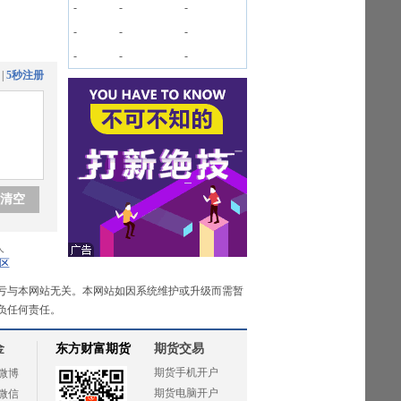
-
-
-
-
-
-
-
-
-
|
5秒注册
清空
人
区
亏与本网站无关。本网站如因系统维护或升级而需暂
负任何责任。
金
东方财富期货
期货交易
期货手机开户
微博
期货电脑开户
微信