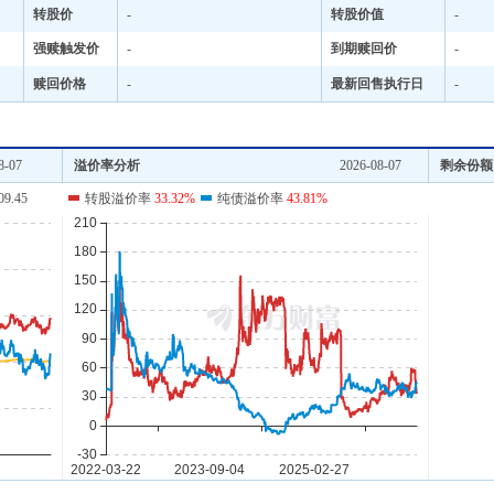
转股价
-
转股价值
-
强赎触发价
-
到期赎回价
-
赎回价格
-
最新回售执行日
-
8-07
溢价率分析
2026-08-07
剩余份额
09.45
转股溢价率
33.32%
纯债溢价率
43.81%