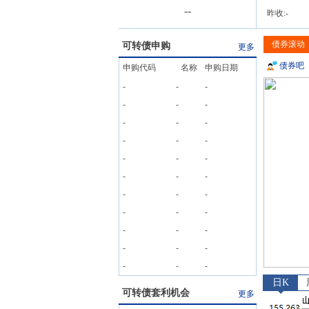
-
-
昨收:
-
债券滚动
可转债申购
更多
债券吧
申购代码
名称
申购日期
-
-
-
-
-
-
-
-
-
-
-
-
-
-
-
-
-
-
-
-
-
-
-
-
-
-
-
-
-
-
-
-
-
日K
可转债套利机会
更多