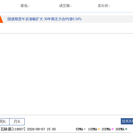
最低:
-
成交额:
-
卖出价:
-
·
国债期货午后涨幅扩大 30年期主力合约涨0.34%
拉长K
周K
月K