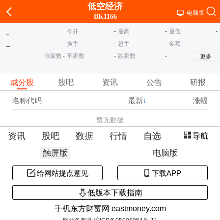
低空经济
电脑版
BK1166
今开
-
最高
-
最低
-
-
换手
-
总手
-
金额
-
-
-
涨家数
-
平家数
-
跌家数
-
更多
成分股
股吧
资讯
公告
研报
名称代码
最新
↓
涨幅
暂无数据
资讯
股吧
数据
行情
自选
导航
触屏版
电脑版
给网站提点意见
下载APP
低版本下载指南
手机东方财富网 eastmoney.com