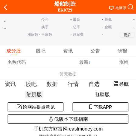
船舶制造
电脑版
BK0729
今开
-
最高
-
最低
-
-
换手
-
总手
-
金额
-
-
-
涨家数
-
平家数
-
跌家数
-
更多
成分股
股吧
资讯
公告
研报
名称代码
最新
↓
涨幅
暂无数据
资讯
股吧
数据
行情
自选
导航
触屏版
电脑版
给网站提点意见
下载APP
低版本下载指南
手机东方财富网 eastmoney.com