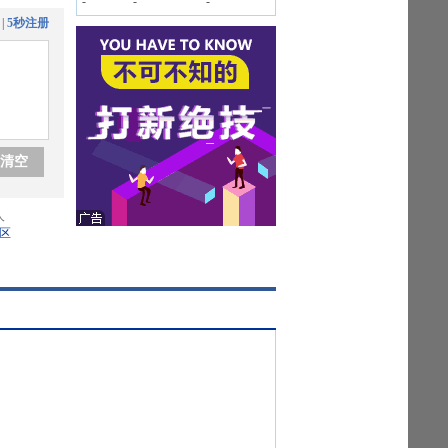
-
-
-
|
5秒注册
清空
人
区