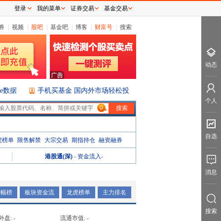
登录
我的菜单
证券交易
基金交易
券
|
视频
|
股吧
|
基金吧
|
博客
|
财富号
|
搜索
动态
ice数据
手机买基金 国内外市场轻松投
个人
0
自选
虎榜单
限售解禁
大宗交易
期指持仓
融资融券
港股通(深)
-
资金流入
-
消息
涨幅榜
板块资金流
龙虎榜单
主力排名
搜索
外盘:
-
流通市值:
-