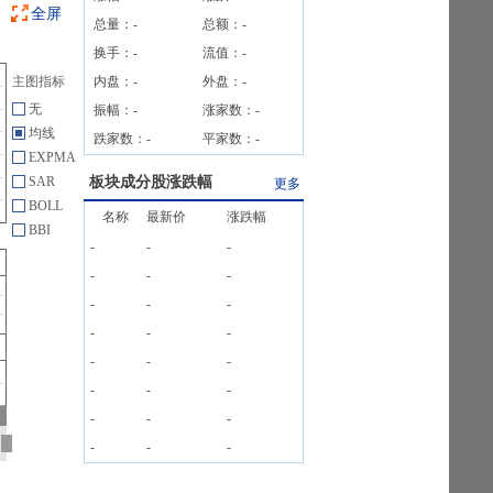
全屏
总量：
-
总额：
-
换手：
-
流值：
-
主图指标
内盘：
-
外盘：
-
无
振幅：
-
涨家数：
-
均线
跌家数：
-
平家数：
-
EXPMA
SAR
板块成分股涨跌幅
更多
BOLL
名称
最新价
涨跌幅
BBI
-
-
-
-
-
-
-
-
-
-
-
-
-
-
-
-
-
-
-
-
-
-
-
-