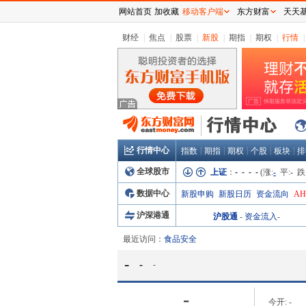
网站首页
加收藏
移动客户端
东方财富
天天
财经
|
焦点
|
股票
|
新股
|
期指
|
期权
|
行情
|
行情中心
|
|
|
|
|
指数
期指
期权
个股
板块
排
全球股市
上证
：
- - - -
(涨:
-
平:
-
跌
数据中心
新股申购
新股日历
资金流向
A
沪深港通
沪股通
-
资金流入
-
最近访问：
食品安全
-
-
-
-
今开:
-