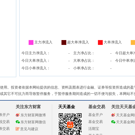
主力净流入
超大单净流入
大单净流入
今日主力净流入：
-
主力净占比：
-
今日超大单
今日大单净流入：
-
大单净占比：
-
今日中单净
今日小单净流入：
-
小单净占比：
-
使用。投资者依据本网站提供的信息、资料及图表进行金融、证券等投资所造成的盈
或其它不可抗力而导致暂停服务，于暂停服务期间造成的一切不便与损失，本网站不
关注东方财富
天天基金
基金交易
关注天天基
券开户
基金开户
东方财富网微博
天天基金网
线交易
基金交易
东方财富网微信
天天基金网
券交易
活期宝
意见与建议