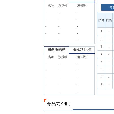
名称
涨跌幅
领涨股
今
-
-
-
-
-
-
序号
代码
-
-
-
1
-
-
-
-
2
-
-
-
-
3
-
概念涨幅榜
概念跌幅榜
4
-
名称
涨跌幅
领涨股
5
-
-
-
-
6
-
-
-
-
7
-
-
-
-
-
-
-
8
-
-
-
-
食品安全吧