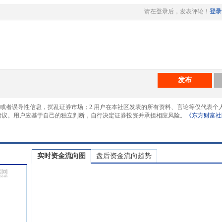
请在登录后，发表评论！
登录
发布
息或者误导性信息，扰乱证券市场；2.用户在本社区发表的所有资料、言论等仅代表个
建议。用户应基于自己的独立判断，自行决定证券投资并承担相应风险。
《东方财富社
实时资金流向图
盘后资金流向趋势