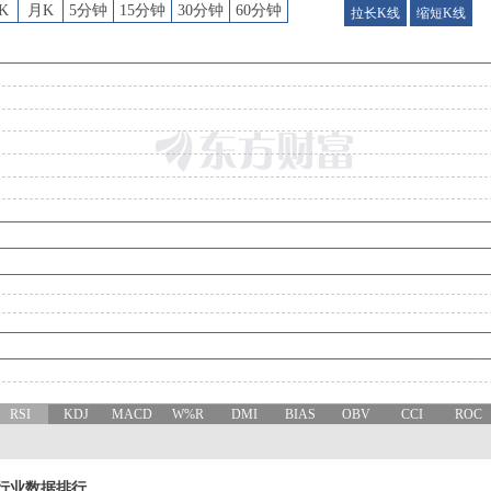
K
月K
5分钟
15分钟
30分钟
60分钟
拉长K线
缩短K线
RSI
KDJ
MACD
W%R
DMI
BIAS
OBV
CCI
ROC
行业数据排行