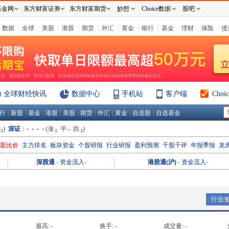
基金网
东方财富证券
东方财富期货
妙想
Choice数据
股吧
数据
|
全球
|
美股
|
港股
|
期货
|
外汇
|
黄金
|
银行
|
基金
|
理财
|
保险
|
债
全球财经快讯
数据中心
手机站
客户端
Cho
|
|
|
|
|
|
|
|
|
行
新股
基金
港股
美股
期货
外汇
黄金
自选股
自选基金
:
-
)
深证
：
- - - -
(涨:
-
平:
-
跌:
-
)
H股比价
主力排名
板块资金
个股研报
行业研报
盈利预测
千股千评
年报季报
龙
深股通
-
资金流入
-
港股通(沪)
-
资金流入
-
行业
最高:
-
换手:
-
成交量:
-