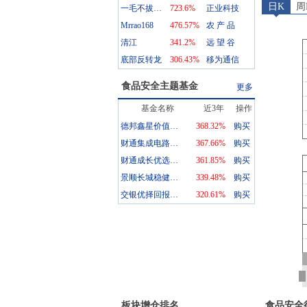
日K
周
一毛不拔铁公鸡
723.6
%
正业科技
Mrrao168
476.57
%
农 产 品
清江
341.2
%
远 望 谷
底部反转龙
306.43
%
移为通信
食品安全
主题基金
更多
基金名称
近3年
操作
德邦鑫星价值灵活配置混合A
368.32%
购买
财通集成电路产业股票A
367.66%
购买
财通成长优选混合A
361.85%
购买
景顺长城稳健回报混合A
339.48%
购买
交银优择回报灵活配置混合A
320.61%
购买
板块增仓排名
食品安全