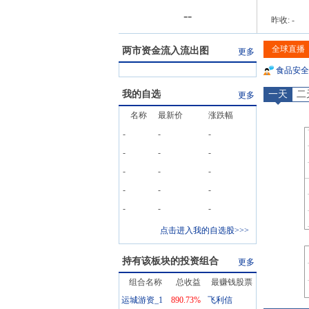
-
-
昨收:
-
全球直播
两市资金流入流出图
更多
食品安全
我的自选
一天
二
更多
名称
最新价
涨跌幅
-
-
-
-
-
-
-
-
-
-
-
-
-
-
-
点击进入我的自选股>>>
持有该板块的投资组合
更多
组合名称
总收益
最赚钱股票
运城游资_1
890.73
%
飞利信