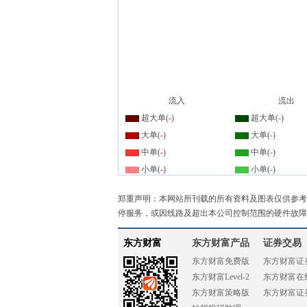
流入
流出
超大单(
-
)
超大单(
-
)
大单(
-
)
大单(
-
)
中单(
-
)
中单(
-
)
小单(
-
)
小单(
-
)
郑重声明：本网站所刊载的所有资料及图表仅供参考
停服务，或因线路及超出本公司控制范围的硬件故障
东方财富
东方财富产品
证券交易
东方财富免费版
东方财富证
东方财富Level-2
东方财富在
东方财富策略版
东方财富证