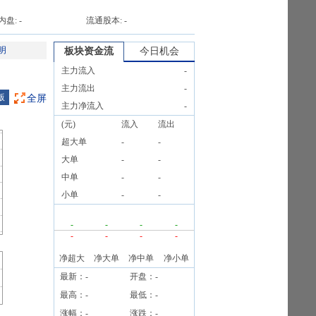
内盘:
-
流通股本:
-
明
板块资金流
今日机会
主力流入
-
主力流出
-
版
全屏
主力净流入
-
(元)
流入
流出
超大单
-
-
大单
-
-
中单
-
-
小单
-
-
-
-
-
-
-
-
-
-
净超大
净大单
净中单
净小单
最新：
-
开盘：
-
最高：
-
最低：
-
涨幅：
-
涨跌：
-