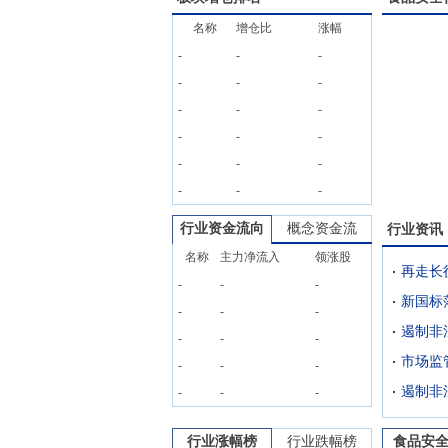
名称
增仓比
涨幅
-
-
-
-
-
-
-
-
-
-
-
-
-
-
-
-
-
-
行业资金流向
概念资金流
行业资讯
名称
主力净流入
领涨股
-
-
-
新国标
-
-
-
-
-
-
-
-
-
-
-
-
行业涨幅榜
行业跌幅榜
食品安