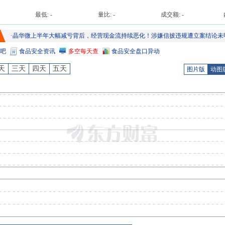
最低:
-
量比:
-
成交额:
-
·
晶华微上半年大幅减亏背后，经营现金流持续恶化！涉嫌信披违规遭立案结论未
吧
食品安全
资讯
多空每天查
食品安全
盘口异动
天
三天
四天
五天
图片版
动图