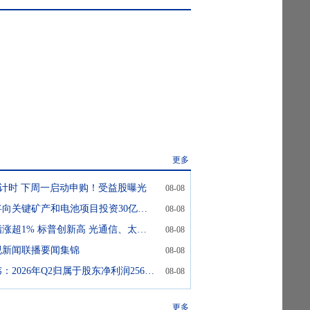
更多
倒计时 下周一启动申购！受益股曝光
08-08
特朗普宣布：将向关键矿产和电池项目投资30亿美元
08-08
全球市场：纳指涨超1% 标普创新高 光通信、太空板块大涨 SpaceX涨超15%
08-08
视新闻联播要闻集锦
08-08
伯克希尔哈撒韦：2026年Q2归属于股东净利润256.67亿美元
08-08
更多