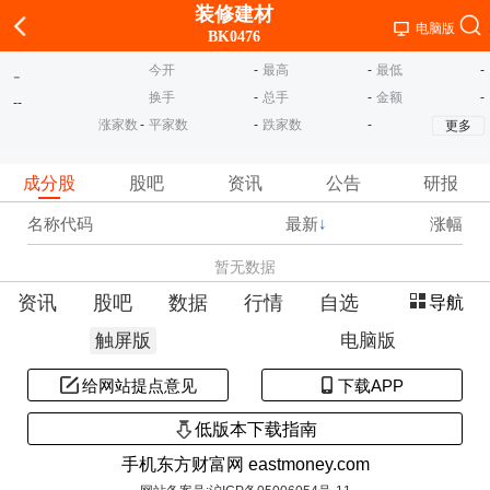
装修建材
电脑版
BK0476
今开
-
最高
-
最低
-
-
换手
-
总手
-
金额
-
-
-
涨家数
-
平家数
-
跌家数
-
更多
成分股
股吧
资讯
公告
研报
名称代码
最新
↓
涨幅
暂无数据
资讯
股吧
数据
行情
自选
导航
触屏版
电脑版
给网站提点意见
下载APP
低版本下载指南
手机东方财富网 eastmoney.com