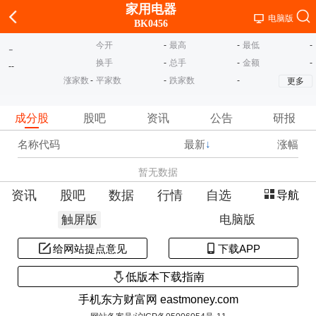
家用电器
电脑版
BK0456
今开
-
最高
-
最低
-
-
换手
-
总手
-
金额
-
-
-
涨家数
-
平家数
-
跌家数
-
更多
成分股
股吧
资讯
公告
研报
名称代码
最新
↓
涨幅
暂无数据
资讯
股吧
数据
行情
自选
导航
触屏版
电脑版
给网站提点意见
下载APP
低版本下载指南
手机东方财富网 eastmoney.com