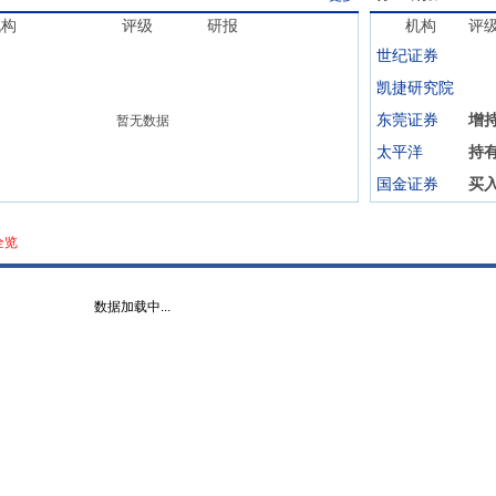
机构
评级
研报
机构
评
世纪证券
凯捷研究院
东莞证券
增
暂无数据
太平洋
持
国金证券
买
全览