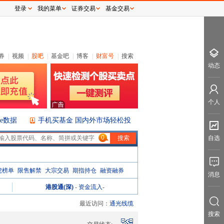
登录
我的菜单
证券交易
基金交易
券
|
视频
|
股吧
|
基金吧
|
博客
|
财富号
|
搜索
动态
个人
ice数据
手机买基金 国内外市场轻松投
0
自选
虎榜单
限售解禁
大宗交易
期指持仓
融资融券
消息
港股通(深)
-
资金流入
-
最近访问：
通光线缆
搜索