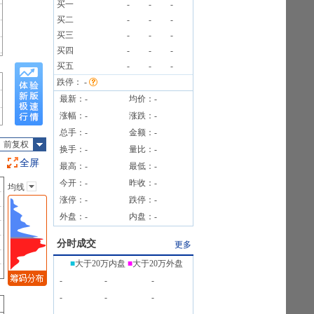
买一
-
-
-
买二
-
-
-
买三
-
-
-
公告
买四
-
-
-
买五
-
-
-
跌停：
-
最新：
-
均价：
-
涨幅：
-
涨跌：
-
总手：
-
金额：
-
前复权
换手：
-
量比：
-
全屏
最高：
-
最低：
-
今开：
-
昨收：
-
均线
主图指标
涨停：
-
跌停：
-
无
外盘：
-
内盘：
-
均线
EXPMA
分时成交
更多
SAR
■
大于20万内盘
■
大于20万外盘
BOLL
-
-
-
BBI
-
-
-