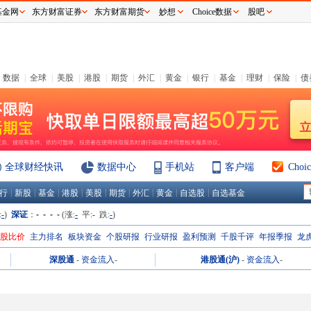
基金网
东方财富证券
东方财富期货
妙想
Choice数据
股吧
数据
|
全球
|
美股
|
港股
|
期货
|
外汇
|
黄金
|
银行
|
基金
|
理财
|
保险
|
债
全球财经快讯
数据中心
手机站
客户端
Cho
|
|
|
|
|
|
|
|
|
行
新股
基金
港股
美股
期货
外汇
黄金
自选股
自选基金
:
-
)
深证
：
- - - -
(涨:
-
平:
-
跌:
-
)
H股比价
主力排名
板块资金
个股研报
行业研报
盈利预测
千股千评
年报季报
龙
深股通
-
资金流入
-
港股通(沪)
-
资金流入
-