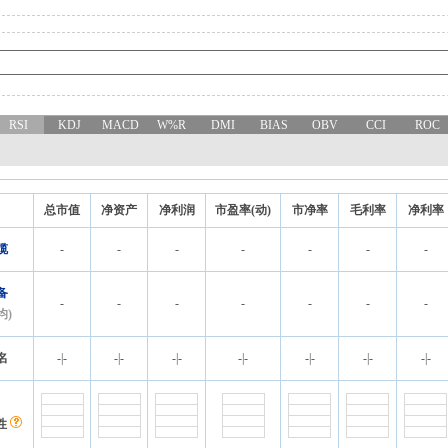
RSI
KDJ
MACD
W%R
DMI
BIAS
OBV
CCI
ROC
总市值
净资产
净利润
市盈率(动)
市净率
毛利率
净利率
缆
-
-
-
-
-
-
-
备
-
-
-
-
-
-
-
均)
名
-
|
-
-
|
-
-
|
-
-
|
-
-
|
-
-
|
-
-
|
-
性