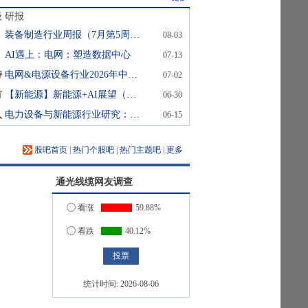
级
研报
装备制造行业周报（7月第5周）：磷酸铁锂出口量价齐升
08-03
AI遇上：电网：塑造数据中心
07-13
持
电网&电源设备行业2026年中期投资策略：内外景气三维共振，电网出海与算力配电双轮启航
07-02
有
【新能源】新能源+AI展望（第9期）：钠电驱动储能产业重构
06-30
入
电力设备与新能源行业研究：AIDC系列深度（五）-固态变压器（SST）：商业化加速落地，电网设备公司跑步入场
06-15
股吧首页
|
热门个股吧
|
热门主题吧
|
更多
通光线缆
网友调查
看涨
59.88%
看跌
40.12%
统计时间:
2026-08-06