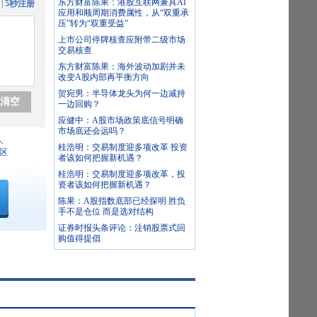
东方财富陈果：港股互联网兼具AI
|
5秒注册
应用和顺周期消费属性，从“双重承
压”转为“双重受益”
上市公司停牌核查应附带二级市场
交易核查
东方财富陈果：海外波动加剧并未
改变A股内部再平衡方向
贺宛男：半导体龙头为何一边减持
清空
一边回购？
应健中：A股市场政策底信号明确
市场底还会远吗？
人
桂浩明：交易制度迎多项改革 投资
区
者该如何把握新机遇？
桂浩明：交易制度迎多项改革，投
资者该如何把握新机遇？
陈果：A股指数底部已经探明 胜负
手不是仓位 而是选对结构
证券时报头条评论：注销股票式回
购值得提倡