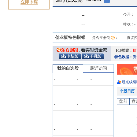
-
今开：
-
-
-
昨收：
-
创业板特色指标
是否注册制
：
-
协议
F10档案：
操
特色数据：
资
我的自选股
最近访问
-
-
-
通光线缆
个股日历
-
-
-
盘前
盘
-
-
-
-
-
-
-
-
-