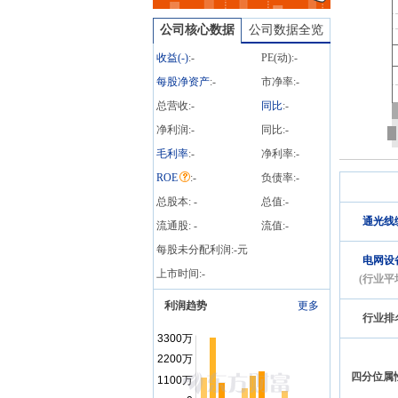
公司核心数据
公司数据全览
收益(
-
)
:
-
PE(动):
-
每股净资产
:
-
市净率:
-
总营收:
-
同比
:
-
净利润:
-
同比:
-
毛利率
:
-
净利率:
-
ROE
:
-
负债率:
-
总股本:
-
总值:
-
通光线
流通股:
-
流值:
-
每股未分配利润:
-
元
电网设
上市时间:
-
(行业平
利润趋势
更多
行业排
四分位属