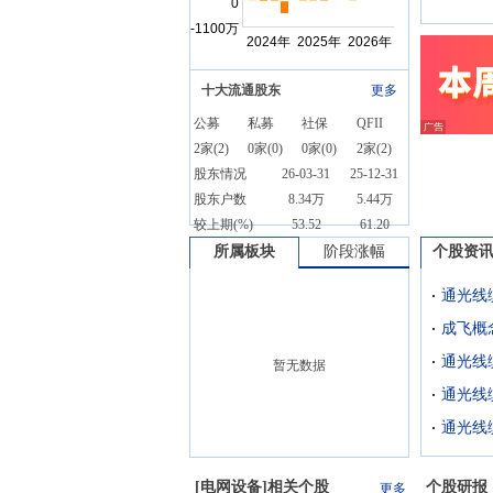
十大流通股东
更多
公募
私募
社保
QFII
2
家(
2
)
0
家(
0
)
0
家(
0
)
2
家(
2
)
股东情况
26-03-31
25-12-31
股东户数
8.34万
5.44万
较上期(%)
53.52
61.20
所属板块
阶段涨幅
个股资
成飞概
暂无数据
通光线
[
电网设备
]相关个股
个股研报
更多