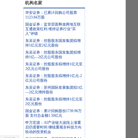
机构名家
华安证券：已累计回购公司股票
1123.84万股
国金证券：监管层面释放两地互联
互通政策红利 维持证券行业“买
入”评级
东吴证券：控股股东国发集团拟增
持1亿元至2亿元股份
东吴证券：控股股东国发集团拟增
持1亿—2亿元公司股份
东吴证券：控股股东拟增持1亿元至
2亿元公司股份
东吴证券：控股股东拟增持1亿元-2
亿元公司股份
东吴证券：苏州国际发展集团拟1亿
—2亿元增持股份
东吴证券：控股股东拟增持1亿元至
2亿元股份
国金证券：累计回购股份1739.96万
股 支付总金额1.50亿元
申万宏源：AI产业链大波段上涨重
启仍需要时间 继续重视非科技方向
轮动的投资机会