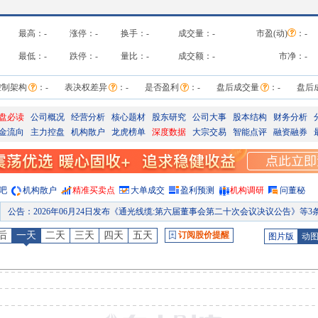
最高：
-
涨停：
-
换手：
-
成交量：
-
市盈(动)
：
-
最低：
-
跌停：
-
量比：
-
成交额：
-
市净：
-
控制架构
：
-
表决权差异
：
-
是否盈利
：
-
盘后成交量
：
-
盘后
盘必读
公司概况
经营分析
核心题材
股东研究
公司大事
股本结构
财务分析
金流向
主力控盘
机构散户
龙虎榜单
深度数据
大宗交易
智能点评
融资融券
吧
机构散户
精准买卖点
大单成交
盈利预测
机构调研
问董秘
公告
：
2026年06月24日发布《通光线缆:第六届董事会第二十次会议决议公告》等3
公告
：
2026年06月22日发布《通光线缆:关于控股股东及部分董事减持计划期限届满暨减持股份实施情况的公
后
一天
二天
三天
四天
五天
订阅股价提醒
图片版
动
股东增减持日
：
2026年06月22日公布2026年04月28日至2026年05月13日，股东通光集团有限公司减持1笔，减持331.
高管持股
：
2026年06月18日公布2026年06月18日，张忠减持1笔，减持0.27万股
分红
：
2026年06月16日公布2025年年报分红，股权登记日：2026年06月24日；除权除息日：2026年06月25日；分配方案：10派0.20元(含税,扣税后0.18元
公告
：
2026年06月16日发布《通光线缆:2025年年度权益分派实施公告》