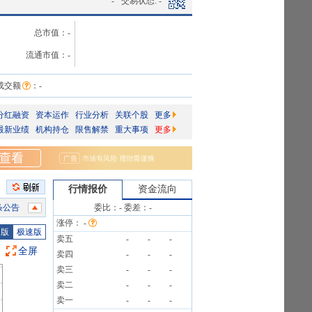
-
交易状态:
-
总市值：
-
流通市值：
-
成交额
：
-
分红融资
资本运作
行业分析
关联个股
更多
最新业绩
机构持仓
限售解禁
重大事项
更多
行情报价
资金流向
条公告
委比：
-
委差：
-
涨停：
-
告》
图版
极速版
卖五
-
-
-
52万股
全屏
卖四
-
-
-
卖三
-
-
-
)[正式]
卖二
-
-
-
卖一
-
-
-