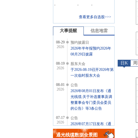
-
-
-
查看更多自选股>>>
大事提醒
信息地雷
08-29
预约披露日
2026
2026年半年报预约2026年
08月29日披露
日K
周
08-19
股东大会
2026
于2026-08-19召开2026年第
一次临时股东大会
08-01
公告
2026
2026年08月01日发布《通
光线缆:关于补选董事及调
整董事会专门委员会委员
的公告》等3条公告
07-17
公告
2026
2026年07月17日发布《通
光线缆:重大合同预中标提
通光线缆
数据全景图
示性公告》