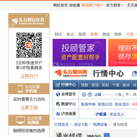
网站首页
加收藏
移动客户端
东方财富
天天
关
闭
财经
|
焦点
|
股票
|
新股
|
期指
|
期权
|
行情
|
行情中心
|
|
|
|
|
指数
期指
期权
个股
板块
排
全球股市
上证
：
- - - -
(涨:
-
平:
-
跌
数据中心
新股申购
新股日历
资金流向
A
沪深港通
沪股通
-
资金流入
-
行情首页
深证A股
电网设备
通光线缆
通光线缆
300265
-