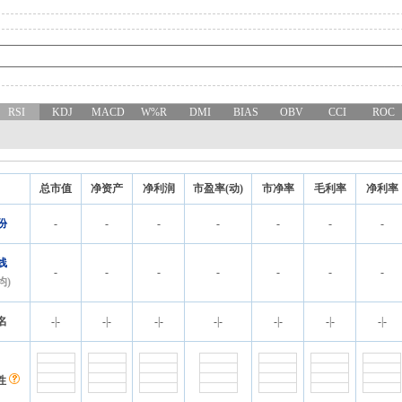
RSI
KDJ
MACD
W%R
DMI
BIAS
OBV
CCI
ROC
总市值
净资产
净利润
市盈率(动)
市净率
毛利率
净利率
份
-
-
-
-
-
-
-
线
-
-
-
-
-
-
-
均)
名
-
|
-
-
|
-
-
|
-
-
|
-
-
|
-
-
|
-
-
|
-
性