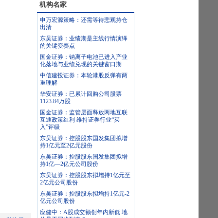
机构名家
申万宏源策略：还需等待悲观持仓
出清
东吴证券：业绩期是主线行情演绎
的关键变奏点
国金证券：钠离子电池已进入产业
化落地与业绩兑现的关键窗口期
中信建投证券：本轮港股反弹有两
重理解
华安证券：已累计回购公司股票
1123.84万股
国金证券：监管层面释放两地互联
互通政策红利 维持证券行业“买
入”评级
东吴证券：控股股东国发集团拟增
持1亿元至2亿元股份
东吴证券：控股股东国发集团拟增
持1亿—2亿元公司股份
东吴证券：控股股东拟增持1亿元至
2亿元公司股份
东吴证券：控股股东拟增持1亿元-2
亿元公司股份
应健中：A股成交额创年内新低 地