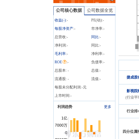
公司核心数据
公司数据全览
收益(
-
)
:
-
PE(动):
-
每股净资产
:
-
市净率:
-
总营收:
-
同比
:
-
净利润:
-
同比:
-
毛利率
:
-
净利率:
-
ROE
:
-
负债率:
-
总股本:
-
总值:
-
捷成股
流通股:
-
流值:
-
每股未分配利润:
-
元
影视院
上市时间:
-
(行业平
利润趋势
更多
行业排
四分位属