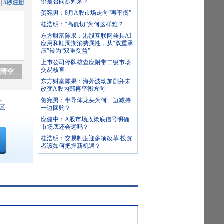
价是否同步到来？
|
5秒注册
贺宛男：8月A股市场走向“再平衡”
桂浩明：“高低切”为何这样难？
东方财富陈果：港股互联网兼具AI
应用和顺周期消费属性，从“双重承
压”转为“双重受益”
上市公司停牌核查应附带二级市场
交易核查
清空
东方财富陈果：海外波动加剧并未
改变A股内部再平衡方向
人
贺宛男：半导体龙头为何一边减持
区
一边回购？
应健中：A股市场政策底信号明确
市场底还会远吗？
桂浩明：交易制度迎多项改革 投资
者该如何把握新机遇？