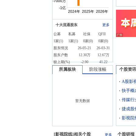
十大流通股东
更多
公募
私募
社保
QFII
1
家(
1
)
1
家(
1
)
0
家(
0
)
0
家(
0
)
股东情况
26-05-21
26-03-31
股东户数
12.30万
12.67万
较上期(%)
-2.90
41.22
所属板块
阶段涨幅
个股资
A股影
快手概
暂无数据
捷成股
影视院
[
影视院线
]相关个股
个股研报
更多