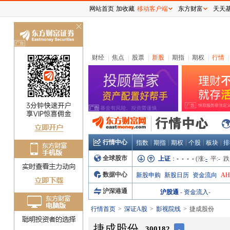
网站首页
加收藏
移动客户端
东方财富
天天
关
闭
财经
|
焦点
|
股票
|
新股
|
期指
|
期权
|
行情
|
行情中心
|
|
|
|
|
指数
期指
期权
个股
板块
排
全球股市
上证
：
- - - -
(涨:
-
平:
-
跌
数据中心
新股申购
新股日历
资金流向
A
沪深港通
沪股通
-
资金流入
-
行情首页
深证A股
影视院线
捷成股份
捷成股份
300182
-