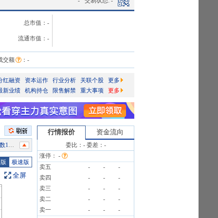
-
交易状态:
-
总市值：
-
流通市值：
-
成交额
：
-
分红融资
资本运作
行业分析
关联个股
更多
最新业绩
机构持仓
限售解禁
重大事项
更多
行情报价
资金流向
委比：
-
委差：
-
涨停：
-
)[正式]
图版
极速版
卖五
-
-
-
4笔
全屏
卖四
-
-
-
卖三
-
-
-
4笔
卖二
-
-
-
卖一
-
-
-