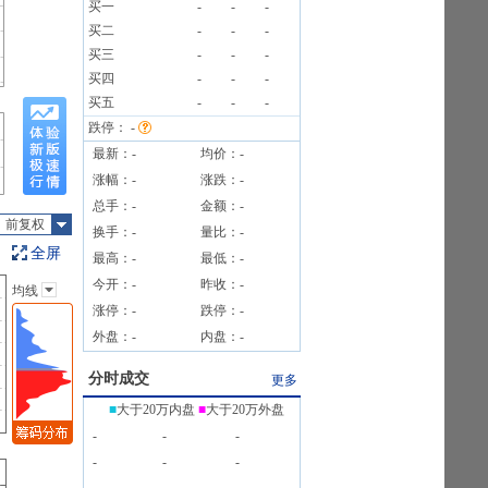
买一
-
-
-
买二
-
-
-
4笔
买三
-
-
-
4笔
买四
-
-
-
4笔
买五
-
-
-
跌停：
-
最新：
-
均价：
-
涨幅：
-
涨跌：
-
总手：
-
金额：
-
前复权
换手：
-
量比：
-
全屏
最高：
-
最低：
-
今开：
-
昨收：
-
均线
主图指标
涨停：
-
跌停：
-
无
外盘：
-
内盘：
-
均线
EXPMA
分时成交
更多
SAR
■
大于20万内盘
■
大于20万外盘
BOLL
-
-
-
BBI
-
-
-