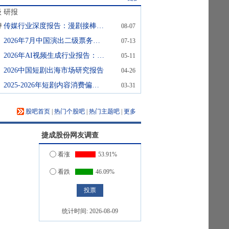
级
研报
持
传媒行业深度报告：漫剧接棒真人短剧，IP壁垒与流量霸权谁与争锋？
08-07
2026年7月中国演出二级票务平台研究报告
07-13
2026年AI视频生成行业报告：国产爆款频出，行业加速步入“工业化商用”阶段（精华版）
05-11
2026中国短剧出海市场研究报告
04-26
2025-2026年短剧内容消费偏好全景观察
03-31
股吧首页
|
热门个股吧
|
热门主题吧
|
更多
捷成股份
网友调查
看涨
53.91%
看跌
46.09%
统计时间:
2026-08-09