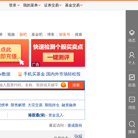
登录
我的菜单
证券交易
基金交易
券
|
视频
|
股吧
|
基金吧
|
博客
|
财富号
|
搜索
动态
个人
ice数据
手机买基金 国内外市场轻松投
0
自选
虎榜单
限售解禁
大宗交易
期指持仓
融资融券
消息
港股通(深)
-
资金流入
-
最近访问：
捷成股份
搜索