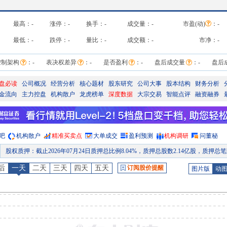
最高：
-
涨停：
-
换手：
-
成交量：
-
市盈(动)
：
-
最低：
-
跌停：
-
量比：
-
成交额：
-
市净：
-
控制架构
：
-
表决权差异
：
-
是否盈利
：
-
盘后成交量
：
-
盘后
盘必读
公司概况
经营分析
核心题材
股东研究
公司大事
股本结构
财务分析
金流向
主力控盘
机构散户
龙虎榜单
深度数据
大宗交易
智能点评
融资融券
吧
机构散户
精准买卖点
大单成交
盈利预测
机构调研
问董秘
公告
：
2026年07月21日发布《捷成股份:2025年年度权益分派实施公告》
分红
：
2026年07月21日公布2025年年报分红，股权登记日：2026年07月28日；除权除息日：2026年07月29日；分配方案：10派0.07元(含税,扣税后0.063元
后
一天
二天
三天
四天
五天
订阅股价提醒
图片版
动
股权质押
：
截止2026年07月17日质押总比例8.04%，质押总股数2.14亿股，质押总笔数1
公告
：
2026年07月16日发布《捷成股份:第六届董事会第十七次会议决议公告》
股权质押
：
截止2026年07月10日质押总比例8.04%，质押总股数2.14亿股，质押总笔数1
公告
：
2026年07月06日发布《捷成股份:第六届董事会第十六次会议决议公告》