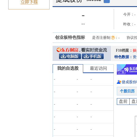
-
今开：
-
-
-
昨收：
-
创业板特色指标
是否注册制
：
-
协议
F10档案：
操
特色数据：
资
我的自选股
最近访问
-
-
-
捷成股份
个股日历
-
-
-
盘前
盘
-
-
-
-
-
-
-
-
-