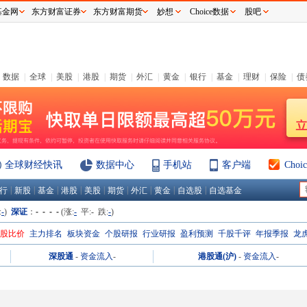
基金网
东方财富证券
东方财富期货
妙想
Choice数据
股吧
数据
|
全球
|
美股
|
港股
|
期货
|
外汇
|
黄金
|
银行
|
基金
|
理财
|
保险
|
债
全球财经快讯
数据中心
手机站
客户端
Cho
|
|
|
|
|
|
|
|
|
行
新股
基金
港股
美股
期货
外汇
黄金
自选股
自选基金
:
-
)
深证
：
- - - -
(涨:
-
平:
-
跌:
-
)
H股比价
主力排名
板块资金
个股研报
行业研报
盈利预测
千股千评
年报季报
龙
深股通
-
资金流入
-
港股通(沪)
-
资金流入
-