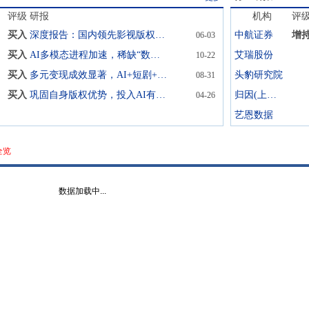
评级
研报
机构
评
买入
深度报告：国内领先影视版权运营商，AI加速公司驶入成长快车道
中航证券
增
06-03
买入
AI多模态进程加速，稀缺“数据集+自研产品”价值凸显
艾瑞股份
10-22
买入
多元变现成效显著，AI+短剧+出海构建新增长
头豹研究院
08-31
买入
巩固自身版权优势，投入AI有望迎新增长
归因(上海)科技
04-26
艺恩数据
全览