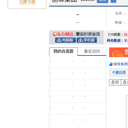
-
今开：
-
-
-
昨收：
-
F10档案：
操
特色数据：
资
我的自选股
最近访问
-
-
-
丽珠集团
个股日历
-
-
-
盘前
盘
-
-
-
-
-
-
-
-
-
-
-
-