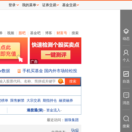
登录
我的菜单
证券交易
基金交易
券
|
视频
|
股吧
|
基金吧
|
博客
|
财富号
|
搜索
动态
个人
ice数据
手机买基金 国内外市场轻松投
0
自选
虎榜单
限售解禁
大宗交易
期指持仓
融资融券
消息
港股通(深)
-
资金流入
-
最近访问：
丽珠集团
搜索