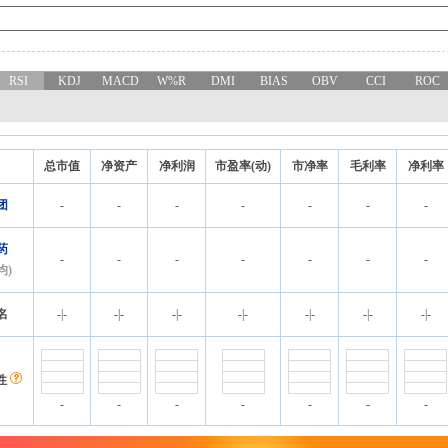
RSI
KDJ
MACD
W%R
DMI
BIAS
OBV
CCI
ROC
总市值
净资产
净利润
市盈率(动)
市净率
毛利率
净利率
团
-
-
-
-
-
-
-
药
-
-
-
-
-
-
-
均)
名
-
|
-
-
|
-
-
|
-
-
|
-
-
|
-
-
|
-
-
|
-
性
-
-
-
-
-
-
-