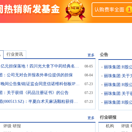
讯
行业资讯
公告
更多
母公司1亿元担保落地！四川光大拿下中药经典名方注册证书，打破行业独家格局→
08-05
丽珠集团:H股
团：公司无对合并报表外单位提供的担保
08-04
丽珠集团:关于
7月23日晚间公告集锦|证监会同意信诺维科创板IPO注册，普冉股份预计上半年净利润同比增长1925.36%，保利发展上半年净利润同比下降38.96%
07-23
丽珠集团:H股
团：关于获得《药品注册证书》的公告
07-23
丽珠集团:关于
丽珠集团(000513.SZ)：半夏白术天麻汤颗粒获得《药品注册证书》
07-23
丽珠集团:H股
行业研报
更多
评级
研报
机构
评级