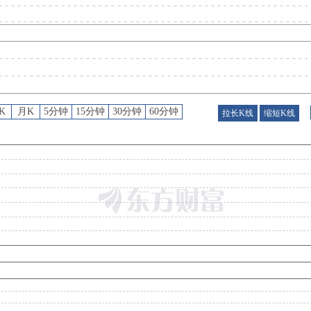
公告
：
2026年08月07日发布《丽珠集团:H股公告:董事会会议召开日期》
公告
：
2026年08月05日发布《丽珠集团:关于为子公司提供担保的进展公告》
K
月K
5分钟
15分钟
30分钟
60分钟
拉长K线
缩短K线