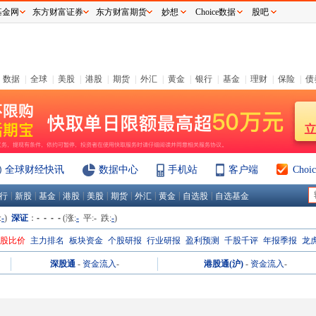
基金网
东方财富证券
东方财富期货
妙想
Choice数据
股吧
数据
|
全球
|
美股
|
港股
|
期货
|
外汇
|
黄金
|
银行
|
基金
|
理财
|
保险
|
债
全球财经快讯
数据中心
手机站
客户端
Cho
|
|
|
|
|
|
|
|
|
行
新股
基金
港股
美股
期货
外汇
黄金
自选股
自选基金
:
-
)
深证
：
- - - -
(涨:
-
平:
-
跌:
-
)
H股比价
主力排名
板块资金
个股研报
行业研报
盈利预测
千股千评
年报季报
龙
深股通
-
资金流入
-
港股通(沪)
-
资金流入
-