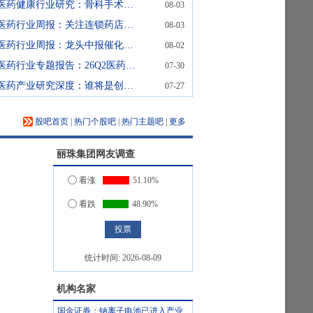
医药健康行业研究：骨科手术机器人：支付环境持续改善，行业迈入商业化提速期
08-03
医药行业周报：关注连锁药店同店增长恢复
08-03
医药行业周报：龙头中报催化临近，关注创新药产业链业绩成长
08-02
医药行业专题报告：26Q2医药持仓创新低，关注板块估值修复机会
07-30
医药产业研究深度：谁将是创新药中2025年的三星、美光和SK海力士
07-27
股吧首页
|
热门个股吧
|
热门主题吧
|
更多
丽珠集团
网友调查
看涨
51.10%
看跌
48.90%
统计时间:
2026-08-09
机构名家
国金证券：钠离子电池已进入产业