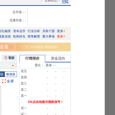
-
交易状态:
-
总市值：
-
流通市值：
-
分红融资
资本运作
行业分析
关联个股
更多
最新业绩
机构持仓
限售解禁
重大事项
更多
行情报价
资金流向
委比：
-
委差：
-
卖五
-
-
-
2笔
图版
极速版
卖四
-
-
-
全屏
卖三
-
-
-
2笔
卖二
-
-
-
2笔
卖一
-
-
-
2笔
DK点自动提示涨跌信号！
买一
-
-
-
2笔
买二
-
-
-