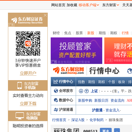
网站首页
加收藏
移动客户端
东方财富
天天
关
闭
财经
|
焦点
|
股票
|
新股
|
期指
|
期权
|
行情
|
行情中心
|
|
|
|
|
指数
期指
期权
个股
板块
排
全球股市
上证
：
- - - -
(涨:
-
平:
-
跌
数据中心
新股申购
新股日历
资金流向
A
沪深港通
沪股通
-
资金流入
-
行情首页
深证A股
化学制药
丽珠集团
丽珠集团
000513
更名
-