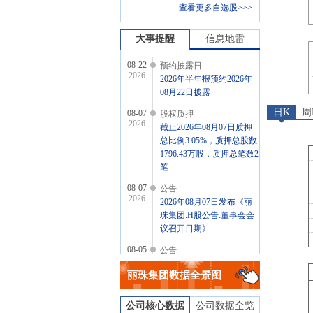
查看更多自选股>>>
大事提醒
信息地雷
08-22
预约披露日
2026
2026年半年报预约2026年
08月22日披露
日K
周
08-07
股权质押
2026
截止2026年08月07日质押
总比例3.05%，质押总股数
1796.43万股，质押总笔数2
笔
08-07
公告
2026
2026年08月07日发布《丽
珠集团:H股公告:董事会会
议召开日期》
08-05
公告
2026
2026年08月05日发布《丽
丽珠集团
数据全景图
珠集团:关于为子公司提供
担保的进展公告》
公司核心数据
公司数据全览