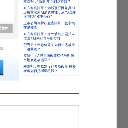
桂浩明：“高低切”为何这样难？
东方财富陈果：港股互联网兼具AI
应用和顺周期消费属性，从“双重承
压”转为“双重受益”
上市公司停牌核查应附带二级市场
交易核查
清空
东方财富陈果：海外波动加剧并未
改变A股内部再平衡方向
人
贺宛男：半导体龙头为何一边减持
区
一边回购？
应健中：A股市场政策底信号明确
市场底还会远吗？
桂浩明：交易制度迎多项改革 投资
者该如何把握新机遇？