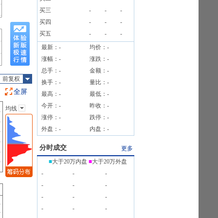
买三
-
-
-
买四
-
-
-
买五
-
-
-
最新：
-
均价：
-
涨幅：
-
涨跌：
-
总手：
-
金额：
-
前复权
换手：
-
量比：
-
全屏
最高：
-
最低：
-
今开：
-
昨收：
-
均线
主图指标
涨停：
-
跌停：
-
无
外盘：
-
内盘：
-
均线
EXPMA
分时成交
更多
SAR
■
大于20万内盘
■
大于20万外盘
BOLL
-
-
-
BBI
-
-
-
-
-
-
-
-
-