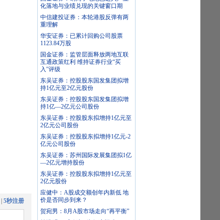
化落地与业绩兑现的关键窗口期
中信建投证券：本轮港股反弹有两
重理解
华安证券：已累计回购公司股票
1123.84万股
国金证券：监管层面释放两地互联
互通政策红利 维持证券行业“买
入”评级
东吴证券：控股股东国发集团拟增
持1亿元至2亿元股份
东吴证券：控股股东国发集团拟增
持1亿—2亿元公司股份
东吴证券：控股股东拟增持1亿元至
2亿元公司股份
东吴证券：控股股东拟增持1亿元-2
亿元公司股份
东吴证券：苏州国际发展集团拟1亿
—2亿元增持股份
东吴证券：控股股东拟增持1亿元至
2亿元股份
应健中：A股成交额创年内新低 地
价是否同步到来？
|
5秒注册
贺宛男：8月A股市场走向“再平衡”