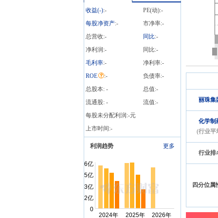
收益(
-
)
:
-
PE(动):
-
每股净资产
:
-
市净率:
-
总营收:
-
同比
:
-
净利润:
-
同比:
-
毛利率
:
-
净利率:
-
ROE
:
-
负债率:
-
总股本:
-
总值:
-
丽珠集
流通股:
-
流值:
-
每股未分配利润:
-
元
化学制
上市时间:
-
(行业平
利润趋势
更多
行业排
四分位属