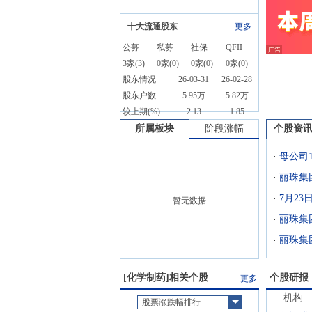
十大流通股东
更多
公募
私募
社保
QFII
3
家(
3
)
0
家(
0
)
0
家(
0
)
0
家(
0
)
股东情况
26-03-31
26-02-28
股东户数
5.95万
5.82万
较上期(%)
2.13
1.85
所属板块
阶段涨幅
个股资
丽珠集
暂无数据
丽珠集
[
化学制药
]相关个股
个股研报
更多
机构
股票涨跌幅排行