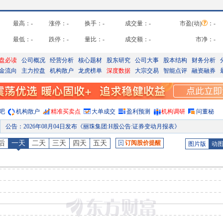
最高：
-
涨停：
-
换手：
-
成交量：
-
市盈(动)
：
-
最低：
-
跌停：
-
量比：
-
成交额：
-
市净：
-
盘必读
公司概况
经营分析
核心题材
股东研究
公司大事
股本结构
财务分析
金流向
主力控盘
机构散户
龙虎榜单
深度数据
大宗交易
智能点评
融资融券
吧
机构散户
精准买卖点
大单成交
盈利预测
机构调研
问董秘
公告
：
2026年08月04日发布《丽珠集团:H股公告:证券变动月报表》
股权质押
：
截止2026年07月31日质押总比例3.05%，质押总股数1796.43万股，质押总笔数
后
一天
二天
三天
四天
五天
订阅股价提醒
图片版
动
公告
：
2026年07月24日发布《丽珠集团:关于获得<药品注册证书>的公告》
股权质押
：
截止2026年07月24日质押总比例3.05%，质押总股数1796.43万股，质押总笔数
股权质押
：
截止2026年07月17日质押总比例3.05%，质押总股数1796.43万股，质押总笔数
股权质押
：
截止2026年07月10日质押总比例3.05%，质押总股数1796.43万股，质押总笔数
预约披露日
：
2026年半年报预约2026年08月22日披露
股权质押
：
截止2026年08月07日质押总比例3.05%，质押总股数1796.43万股，质押总笔数