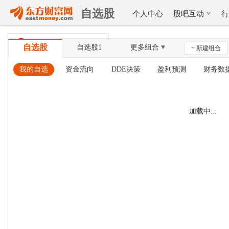
自选股
个人中心
股吧互动
北京时间
08-07 06:24:53
自选股
自选股1
更多组合
+
新建组合
我的自选
资金流向
DDE决策
盈利预测
财务数
加载中...