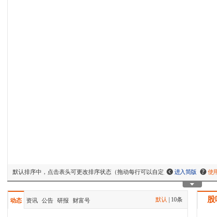
默认排序中，点击表头可更改排序状态（拖动每行可以自定义排序）
进入简版
使
股
默认
|
10条
动态
资讯
公告
研报
财富号