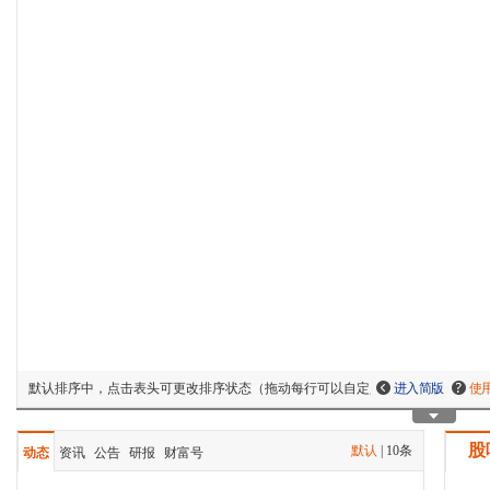
默认排序中，点击表头可更改排序状态（拖动每行可以自定义排序）
进入简版
使
股
默认
|
10条
动态
资讯
公告
研报
财富号