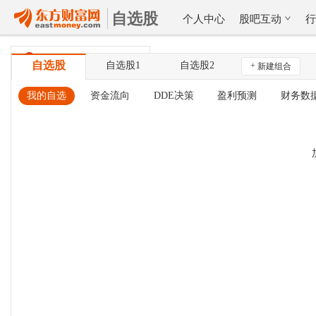
自选股
个人中心
股吧互动
北京时间
08-07 19:33:43
自选股
自选股1
自选股2
+
新建组合
我的自选
资金流向
DDE决策
盈利预测
财务数