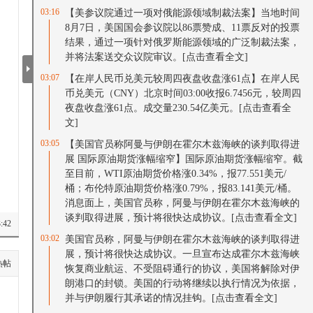
03:16
【美参议院通过一项对俄能源领域制裁法案】当地时间
8月7日，美国国会参议院以86票赞成、11票反对的投票
结果，通过一项针对俄罗斯能源领域的广泛制裁法案，
并将法案送交众议院审议。
[点击查看全文]
03:07
【在岸人民币兑美元较周四夜盘收盘涨61点】在岸人民
币兑美元（CNY）北京时间03:00收报6.7456元，较周四
夜盘收盘涨61点。成交量230.54亿美元。
[点击查看全
文]
03:05
【美国官员称阿曼与伊朗在霍尔木兹海峡的谈判取得进
展 国际原油期货涨幅缩窄】国际原油期货涨幅缩窄。截
至目前，WTI原油期货价格涨0.34%，报77.551美元/
桶；布伦特原油期货价格涨0.79%，报83.141美元/桶。
消息面上，美国官员称，阿曼与伊朗在霍尔木兹海峡的
谈判取得进展，预计将很快达成协议。
[点击查看全文]
:43
03:02
美国官员称，阿曼与伊朗在霍尔木兹海峡的谈判取得进
展，预计将很快达成协议。一旦宣布达成霍尔木兹海峡
热帖
恢复商业航运、不受阻碍通行的协议，美国将解除对伊
朗港口的封锁。美国的行动将继续以执行情况为依据，
并与伊朗履行其承诺的情况挂钩。
[点击查看全文]