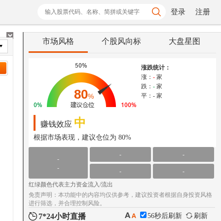
登录
注册
市场风格
个股风向标
大盘星图
涨跌统计：
涨：
-
家
跌：
-
家
80
%
平：
-
家
中
赚钱效应
根据市场表现，建议仓位为
80%
-
-
-
-
-
-
红绿颜色代表主力资金流入/流出
免责声明：本功能中的内容均仅供参考，建议投资者根据自身投资风格
进行筛选，并合理控制风险。
7*24小时直播
55
秒后刷新
刷新