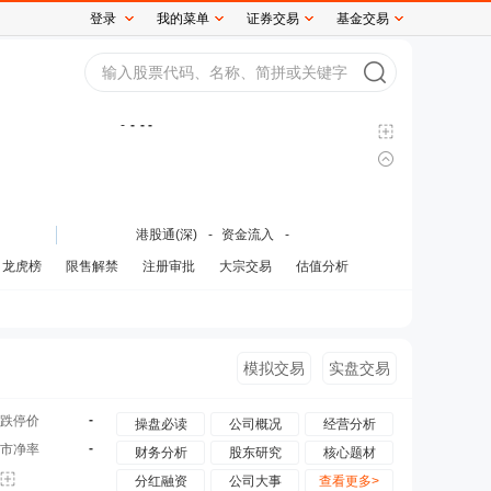
登录
我的菜单
证券交易
基金交易
-
-
- -
港股通(深)
-
资金流入
-
龙虎榜
限售解禁
注册审批
大宗交易
估值分析
模拟交易
实盘交易
-
跌停价
操盘必读
公司概况
经营分析
-
市净率
财务分析
股东研究
核心题材
分红融资
公司大事
查看更多>