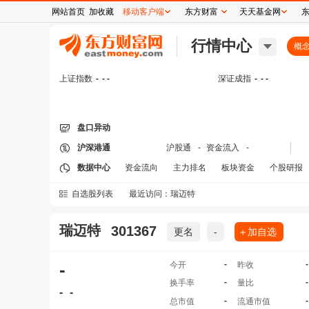
网站首页
加收藏
移动客户端
东方财富
天天基金网
行情中心
概
上证指数
-
- -
深证成指
-
- -
盘口异动
沪深港通
沪股通
-
资金流入
-
数据中心
资金流向
主力排名
板块资金
个股研报
自选股列表
最近访问：
瑞迈特
瑞迈特
301367
更名
-
＋加自选
-
-
-
今开
昨收
-
-
换手率
量比
-
-
-
-
总市值
流通市值