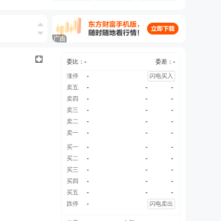
委比：
-
委差：
-
涨停
-
闪电买入
卖五
-
-
-
卖四
-
-
-
卖三
-
-
-
卖二
-
-
-
卖一
-
-
-
买一
-
-
-
买二
-
-
-
买三
-
-
-
买四
-
-
-
买五
-
-
-
跌停
-
闪电卖出