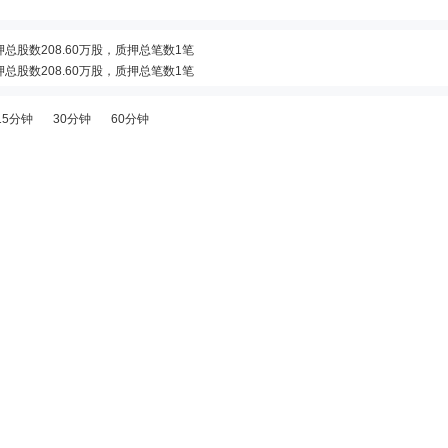
质押总股数208.60万股，质押总笔数1笔
质押总股数208.60万股，质押总笔数1笔
质押总股数325.00万股，质押总笔数1笔
15分钟
30分钟
60分钟
份进展的公告》
质押总股数533.60万股，质押总笔数2笔
3日接待24家机构调研
质押总股数208.60万股，质押总笔数1笔
资金专项账户并签订募集资金三方监管协议的公告》
6日接待16家机构调研