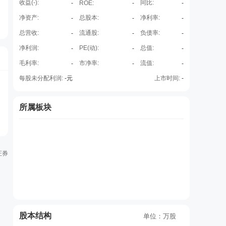
收益(
-
):
同比:
-
ROE
:
-
-
净资产:
总股本:
净利率:
-
-
-
总营收:
流通股:
负债率:
-
-
-
净利润:
PE(动):
总值:
-
-
-
毛利率:
市净率:
流值:
-
-
-
每股未分配利润:
-
元
上市时间:
-
所属板块
证券
股本结构
单位：万股