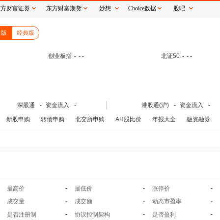
东方财富证券
东方财富期货
妙想
Choice数据
股吧
念版
经典版
创业板指
-
- -
北证50
-
- -
深股通
-
资金流入
-
港股通(沪)
-
资金流入
-
新股申购
转债申购
北交所申购
AH股比价
年报大全
融资融券
-
-
-
最高价
最低价
涨停价
-
-
-
成交量
成交额
动态市盈率
-
-
-
是否注册制
协议控制架构
是否盈利