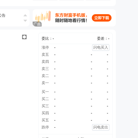
公告
委比：
-
委差：
-
涨停
-
闪电买入
卖五
-
-
-
卖四
-
-
-
公告
卖三
-
-
-
4条公告
卖二
-
-
-
卖一
-
-
-
买一
-
-
-
买二
-
-
-
买三
-
-
-
买四
-
-
-
买五
-
-
-
跌停
-
闪电卖出