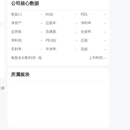
公司核心数据
收益(
-
):
同比:
-
ROE
:
-
-
净资产:
总股本:
净利率:
-
-
-
总营收:
流通股:
负债率:
-
-
-
净利润:
PE(动):
总值:
-
-
-
毛利率:
市净率:
流值:
-
-
-
每股未分配利润:
-
元
上市时间:
-
所属板块
证券