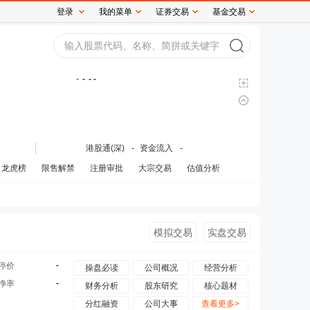
登录
我的菜单
证券交易
基金交易
-
-
- -
港股通(深)
-
资金流入
-
龙虎榜
限售解禁
注册审批
大宗交易
估值分析
模拟交易
实盘交易
-
停价
操盘必读
公司概况
经营分析
-
净率
财务分析
股东研究
核心题材
分红融资
公司大事
查看更多>