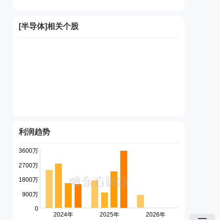
[
半导体
]相关个股
利润趋势