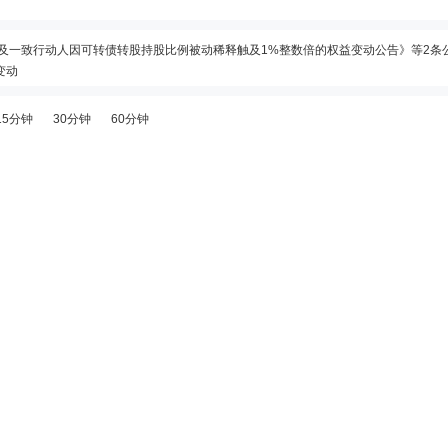
控制人及一致行动人因可转债转股持股比例被动稀释触及1%整数倍的权益变动公告》等2条
变动
募集资金专户注销完成的公告》
15分钟
30分钟
60分钟
赎回结果的公告》等2条公告
前5只证券”披露龙虎榜信息
债赎回前最后半个交易日可以转股的重要提示性公告》等2条公告
变动
控制人及一致行动人因可转债转股持股比例被动稀释触及1%整数倍的权益变动公告》等2条
比例5%以上股东因可转债转股持股比例被动稀释触及1%整数倍及低于5%的权益变动公告》等