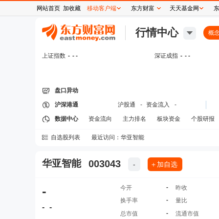
网站首页
加收藏
移动客户端
东方财富
天天基金网
行情中心
概
上证指数
-
- -
深证成指
-
- -
盘口异动
沪深港通
沪股通
-
资金流入
-
数据中心
资金流向
主力排名
板块资金
个股研报
自选股列表
最近访问：
华亚智能
华亚智能
003043
-
＋加自选
-
-
今开
昨收
-
换手率
量比
-
-
-
总市值
流通市值