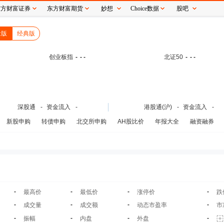
东方财富证券
东方财富期货
妙想
Choice数据
股吧
念版
经典版
创业板指
-
- -
北证50
-
- -
深股通
-
资金流入
-
港股通(沪)
-
资金流入
-
新股申购
转债申购
北交所申购
AH股比价
年报大全
融资融券
-
-
-
-
最高价
最低价
涨停价
跌
-
-
-
-
成交量
成交额
动态市盈率
市
-
-
-
-
振幅
内盘
外盘