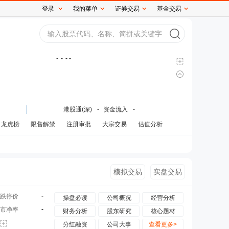
登录
我的菜单
证券交易
基金交易
-
-
- -
港股通(深)
-
资金流入
-
龙虎榜
限售解禁
注册审批
大宗交易
估值分析
模拟交易
实盘交易
-
跌停价
操盘必读
公司概况
经营分析
-
市净率
财务分析
股东研究
核心题材
分红融资
公司大事
查看更多>