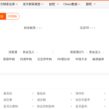
东方财富证券
东方财富期货
妙想
Choice数据
股吧
念版
经典版
创业板指
-
- -
北证50
-
- -
深股通
-
资金流入
-
港股通(沪)
-
资金流入
-
新股申购
转债申购
北交所申购
AH股比价
年报大全
融资融券
-
-
-
最高价
最低价
涨停价
-
-
-
成交量
成交额
动态市盈率
-
-
-
是否注册制
协议控制架构
是否盈利