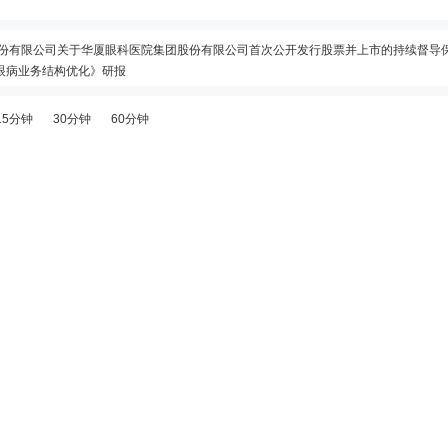
股份有限公司关于华厦眼科医院集团股份有限公司首次公开发行股票并上市的持续督导保荐总结报
础眼病业务结构优化》研报
26年07月02日；除权除息日：2026年07月03日；分配方案：10派1.70元(含税,扣税后1.53元)
15分钟
30分钟
60分钟
权益分派实施公告》
1日接待7家机构调研
健增长，诊疗术式持续提升》研报
城律师事务所关于华厦眼科医院集团股份有限公司2025年年度股东会的法律意见书》等4
5日接待1家机构调研