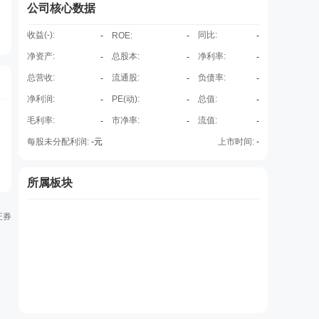
公司核心数据
收益(
-
):
同比:
-
ROE
:
-
-
净资产:
总股本:
净利率:
-
-
-
总营收:
流通股:
负债率:
-
-
-
净利润:
PE(动):
总值:
-
-
-
毛利率:
市净率:
流值:
-
-
-
每股未分配利润:
-
元
上市时间:
-
所属板块
证券