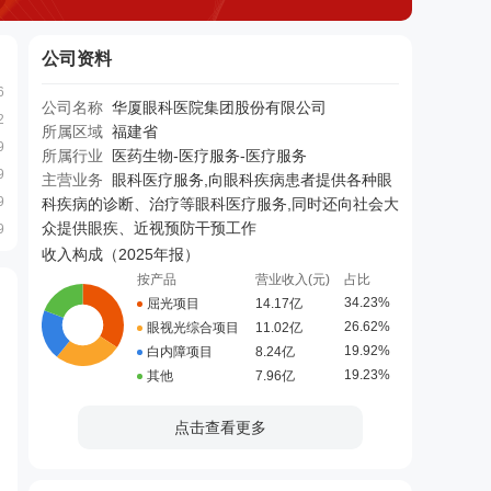
公司资料
6
公司名称
华厦眼科医院集团股份有限公司
2
所属区域
福建省
9
所属行业
医药生物-医疗服务-医疗服务
9
主营业务
眼科医疗服务,向眼科疾病患者提供各种眼
9
科疾病的诊断、治疗等眼科医疗服务,同时还向社会大
众提供眼疾、近视预防干预工作
9
收入构成（
2025年报
）
按产品
营业收入(元)
占比
34.23%
屈光项目
14.17亿
26.62%
眼视光综合项目
11.02亿
19.92%
白内障项目
8.24亿
19.23%
其他
7.96亿
点击查看更多