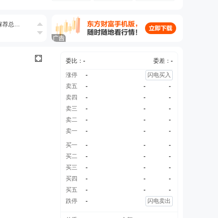
告书》
[正式]
委比：
-
委差：
-
涨停
-
闪电买入
卖五
-
-
-
条公告
卖四
-
-
-
卖三
-
-
-
卖二
-
-
-
卖一
-
-
-
买一
-
-
-
买二
-
-
-
买三
-
-
-
买四
-
-
-
买五
-
-
-
跌停
-
闪电卖出