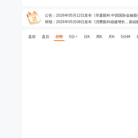
公告
：
2026年05月12日发布《华厦眼科:中国国际金融
研报
：
2026年05月08日发布《消费眼科稳健增长，基
预约披露日
：
2026年半年报预约2026年08月28日披露
分红
：
2026年06月26日公布2025年年报分红，股权登记日：20
盘前
盘后
分时
5日
日K
周K
月K
5分钟
公告
：
2026年06月26日发布《华厦眼科:2025年年度
机构调研
：
2026年06月12日披露公司于2026年06月1
研报
：
2026年05月31日发布《公司简评报告：业绩稳
公告
：
2026年05月19日发布《华厦眼科:上海市锦天
股东大会
：
于2026-05-19召开2025年年度股东大会
机构调研
：
2026年05月15日披露公司于2026年05月1