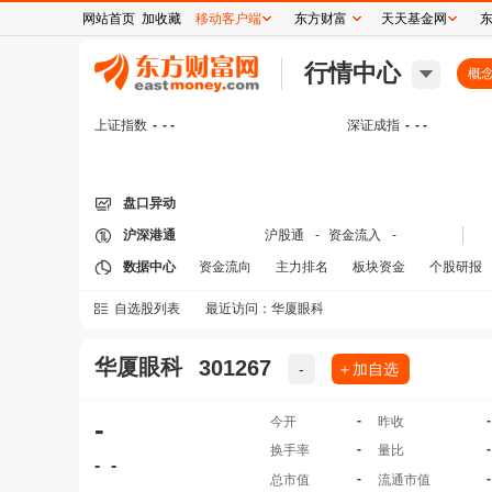
网站首页
加收藏
移动客户端
东方财富
天天基金网
行情中心
概
上证指数
-
- -
深证成指
-
- -
盘口异动
沪深港通
沪股通
-
资金流入
-
数据中心
资金流向
主力排名
板块资金
个股研报
自选股列表
最近访问：
华厦眼科
华厦眼科
301267
-
＋加自选
-
-
-
今开
昨收
-
-
换手率
量比
-
-
-
-
总市值
流通市值