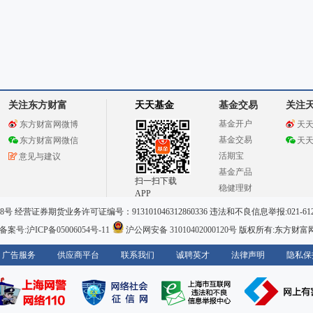
关注东方财富
天天基金
基金交易
关注
基金开户
东方财富网微博
天
基金交易
东方财富网微信
天
活期宝
意见与建议
基金产品
扫一扫下载
稳健理财
APP
 经营证券期货业务许可证编号：913101046312860336 违法和不良信息举报:021-612
案号:沪ICP备05006054号-11
沪公网安备 31010402000120号
版权所有:东方财富
广告服务
供应商平台
联系我们
诚聘英才
法律声明
隐私保