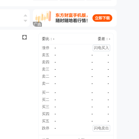
委比：
-
委差：
-
涨停
-
闪电买入
卖五
-
-
-
卖四
-
-
-
卖三
-
-
-
卖二
-
-
-
卖一
-
-
-
买一
-
-
-
买二
-
-
-
买三
-
-
-
买四
-
-
-
买五
-
-
-
跌停
-
闪电卖出