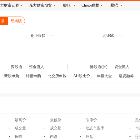
东方财富证券
东方财富期货
妙想
Choice数据
股吧
念版
经典版
创业板指
-
- -
北证50
-
- -
深股通
-
资金流入
-
港股通(沪)
-
资金流入
-
新股申购
转债申购
北交所申购
AH股比价
年报大全
融资融券
-
-
-
-
最高价
最低价
涨停价
跌
-
-
-
-
成交量
成交额
动态市盈率
市
-
-
-
-
振幅
内盘
外盘