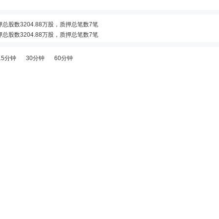
押总股数3204.88万股，质押总笔数7笔
押总股数3204.88万股，质押总笔数7笔
只证券”披露龙虎榜信息
15分钟
30分钟
60分钟
只证券”披露龙虎榜信息
交易异常波动的公告》
偏离值累计达到20%的证券”等披露龙虎榜信息
前5只证券”披露龙虎榜信息
押总股数3204.88万股，质押总笔数7笔
财务顾问主办人的公告》