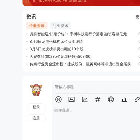
资讯
更
个股资讯
行业资讯
具身智能迎来“定价锚”！宇树科技发行价落定 融资客超亿元抢筹这10股
8月6日龙虎榜机构席位买卖详情
8月6日龙虎榜净卖出额前10个股
天娱数科(002354)龙虎榜数据(08-06)
传媒行业资金流出榜：捷成股份、恺英网络等净流出资金居前
登录
随便说说...
注册