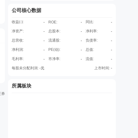
公司核心数据
收益(
-
):
同比:
-
ROE
:
-
-
净资产:
总股本:
净利率:
-
-
-
总营收:
流通股:
负债率:
-
-
-
净利润:
PE(动):
总值:
-
-
-
毛利率:
市净率:
流值:
-
-
-
每股未分配利润:
-
元
上市时间:
-
所属板块
证券