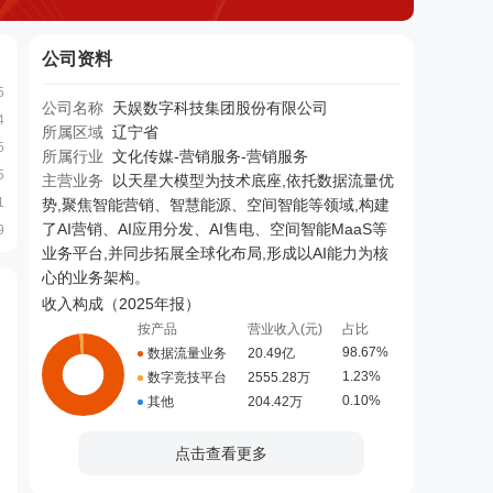
公司资料
5
公司名称
天娱数字科技集团股份有限公司
4
所属区域
辽宁省
5
所属行业
文化传媒-营销服务-营销服务
5
主营业务
以天星大模型为技术底座,依托数据流量优
1
势,聚焦智能营销、智慧能源、空间智能等领域,构建
了AI营销、AI应用分发、AI售电、空间智能MaaS等
9
业务平台,并同步拓展全球化布局,形成以AI能力为核
心的业务架构。
收入构成（
2025年报
）
按产品
营业收入(元)
占比
98.67%
数据流量业务
20.49亿
1.23%
数字竞技平台
2555.28万
0.10%
其他
204.42万
点击查看更多