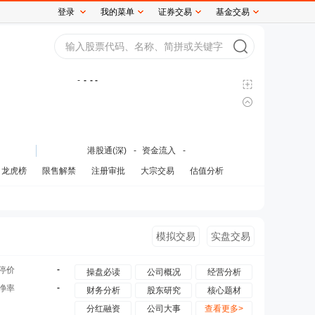
登录
我的菜单
证券交易
基金交易
-
-
- -
港股通(深)
-
资金流入
-
龙虎榜
限售解禁
注册审批
大宗交易
估值分析
模拟交易
实盘交易
-
停价
操盘必读
公司概况
经营分析
-
净率
财务分析
股东研究
核心题材
分红融资
公司大事
查看更多>