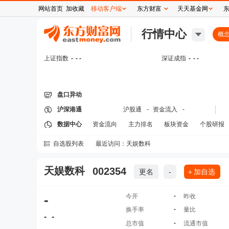
网站首页
加收藏
移动客户端
东方财富
天天基金网
行情中心
概
上证指数
-
- -
深证成指
-
- -
盘口异动
沪深港通
沪股通
-
资金流入
-
数据中心
资金流向
主力排名
板块资金
个股研报
自选股列表
最近访问：
天娱数科
天娱数科
002354
更名
-
＋加自选
-
-
今开
昨收
-
换手率
量比
-
-
-
总市值
流通市值