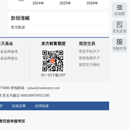
自选股
阶段涨幅
暂无数据
意见反馈
天天基金
东方财富期货
期货交易
功能引导
期货手机开户
天基金网微博
期货电脑开户
天基金网微信
期货官方网站
扫一扫下载APP
78686 举报邮箱：
jubao@eastmoney.com
网
意见与建议:4000300059/952500
护
征稿启事
友情链接