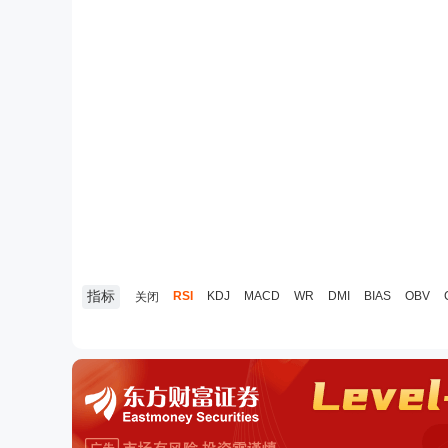
指标
RSI
KDJ
MACD
WR
DMI
BIAS
OBV
关闭