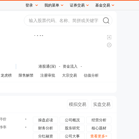
登录
我的菜单
证券交易
基金交易
-
-
- -
港股通(深)
-
资金流入
-
龙虎榜
限售解禁
注册审批
大宗交易
估值分析
模拟交易
实盘交易
-
停价
操盘必读
公司概况
经营分析
-
净率
财务分析
股东研究
核心题材
分红融资
公司大事
查看更多>