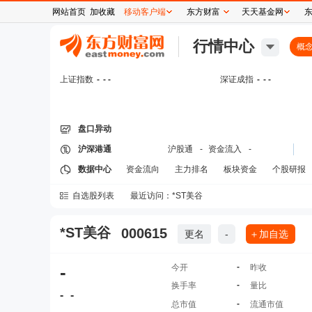
网站首页
加收藏
移动客户端
东方财富
天天基金网
行情中心
概
上证指数
-
- -
深证成指
-
- -
盘口异动
沪深港通
沪股通
-
资金流入
-
数据中心
资金流向
主力排名
板块资金
个股研报
自选股列表
最近访问：
*ST美谷
*ST美谷
000615
更名
-
＋加自选
-
-
今开
昨收
-
换手率
量比
-
-
-
总市值
流通市值