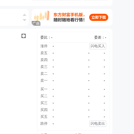
委比：
-
委差：
-
涨停
-
闪电买入
卖五
-
-
-
卖四
-
-
-
卖三
-
-
-
卖二
-
-
-
卖一
-
-
-
买一
-
-
-
买二
-
-
-
买三
-
-
-
买四
-
-
-
买五
-
-
-
跌停
-
闪电卖出