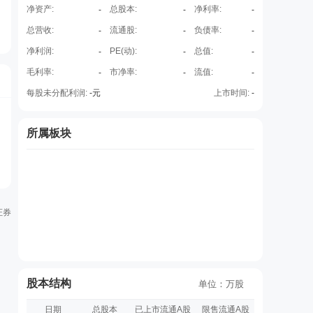
净资产:
总股本:
净利率:
-
-
-
总营收:
流通股:
负债率:
-
-
-
净利润:
PE(动):
总值:
-
-
-
毛利率:
市净率:
流值:
-
-
-
每股未分配利润:
-
元
上市时间:
-
所属板块
证券
股本结构
单位：万股
日期
总股本
已上市流通A股
限售流通A股