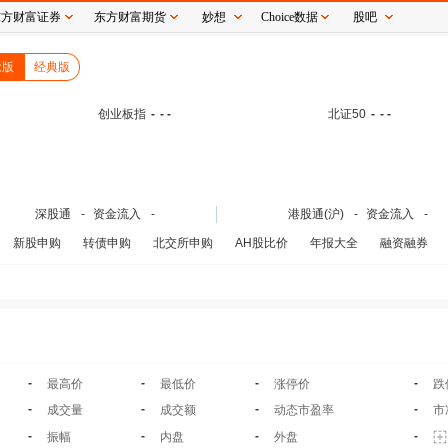
东方财富证券
东方财富期货
妙想
Choice数据
股吧
念版
经典版
创业板指
-
- -
北证50
-
- -
深股通
-
资金流入
-
港股通(沪)
-
资金流入
-
新股申购
转债申购
北交所申购
AH股比价
年报大全
融资融券
-
-
-
-
最高价
最低价
涨停价
跌
-
-
-
-
成交量
成交额
动态市盈率
市
-
-
-
-
振幅
内盘
外盘