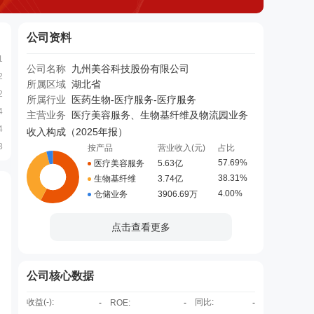
公司资料
1
公司名称
九州美谷科技股份有限公司
2
所属区域
湖北省
2
所属行业
医药生物-医疗服务-医疗服务
4
主营业务
医疗美容服务、生物基纤维及物流园业务
4
收入构成（
2025年报
）
3
按产品
营业收入(元)
占比
57.69%
医疗美容服务
5.63亿
38.31%
生物基纤维
3.74亿
4.00%
仓储业务
3906.69万
点击查看更多
公司核心数据
收益(
-
):
同比:
-
ROE
:
-
-