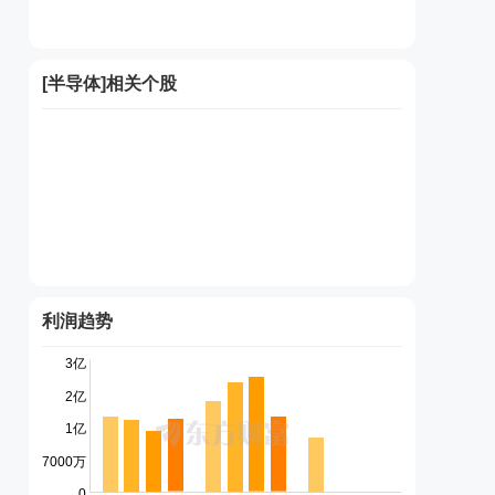
[
半导体
]相关个股
利润趋势