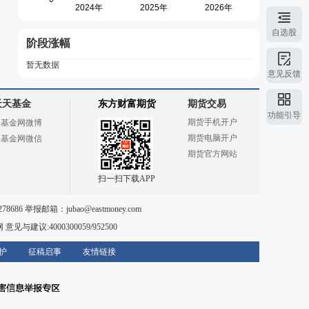
自选股
阶段涨幅
暂无数据
意见反馈
天天基金
东方财富期货
期货交易
功能引导
期货手机开户
天基金网微博
期货电脑开户
天基金网微信
期货官方网站
扫一扫下载APP
78686 举报邮箱：
jubao@eastmoney.com
网
意见与建议:4000300059/952500
护
征稿启事
友情链接