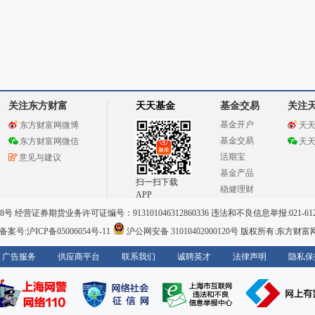
关注东方财富
天天基金
基金交易
关注
基金开户
东方财富网微博
天
基金交易
东方财富网微信
天
活期宝
意见与建议
基金产品
扫一扫下载
稳健理财
APP
 经营证券期货业务许可证编号：913101046312860336 违法和不良信息举报:021-612
案号:沪ICP备05006054号-11
沪公网安备 31010402000120号
版权所有:东方财富
广告服务
供应商平台
联系我们
诚聘英才
法律声明
隐私保