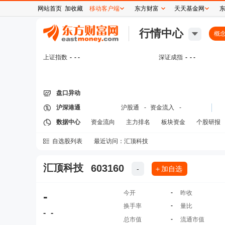
网站首页
加收藏
移动客户端
东方财富
天天基金网
行情中心
概
上证指数
-
- -
深证成指
-
- -
盘口异动
沪深港通
沪股通
-
资金流入
-
数据中心
资金流向
主力排名
板块资金
个股研报
自选股列表
最近访问：
汇顶科技
汇顶科技
603160
-
＋加自选
-
-
今开
昨收
-
换手率
量比
-
-
-
总市值
流通市值