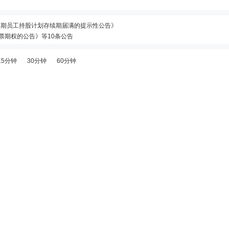
年第三期员工持股计划存续期届满的提示性公告》
股票期权的公告》等10条公告
期权注销完成的公告》
15分钟
30分钟
60分钟
3年第一期股票期权激励计划第三个行权期采用自主行权的提示性公告》等7条公告
日股东户数76335户，比上期减少252户
2年第一期股票期权激励计划第四个行权期符合行权条件的公告》
2026年第二季度自主行权结果暨股份变动的公告》等2条公告
动
期权注销完成的公告》