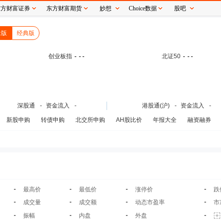
东方财富证券
东方财富期货
妙想
Choice数据
股吧
念版
经典版
创业板指
-
- -
北证50
-
- -
深股通
-
资金流入
-
港股通(沪)
-
资金流入
-
新股申购
转债申购
北交所申购
AH股比价
年报大全
融资融券
-
-
-
-
最高价
最低价
涨停价
跌
-
-
-
-
成交量
成交额
动态市盈率
市
-
-
-
-
振幅
内盘
外盘