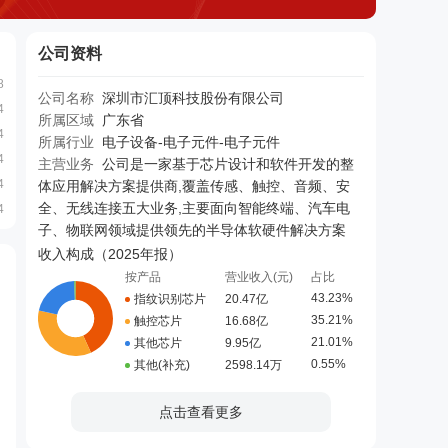
公司资料
8
公司名称
深圳市汇顶科技股份有限公司
4
所属区域
广东省
4
所属行业
电子设备-电子元件-电子元件
4
主营业务
公司是一家基于芯片设计和软件开发的整
4
体应用解决方案提供商,覆盖传感、触控、音频、安
全、无线连接五大业务,主要面向智能终端、汽车电
4
子、物联网领域提供领先的半导体软硬件解决方案
收入构成（
2025年报
）
按产品
营业收入(元)
占比
43.23%
指纹识别芯片
20.47亿
35.21%
触控芯片
16.68亿
21.01%
其他芯片
9.95亿
0.55%
其他(补充)
2598.14万
点击查看更多