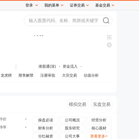
登录
我的菜单
证券交易
基金交易
-
-
- -
港股通(深)
-
资金流入
-
龙虎榜
限售解禁
注册审批
大宗交易
估值分析
模拟交易
实盘交易
-
停价
操盘必读
公司概况
经营分析
-
净率
财务分析
股东研究
核心题材
分红融资
公司大事
查看更多>