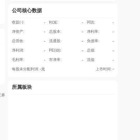
公司核心数据
收益(
-
):
同比:
-
ROE
:
-
-
净资产:
总股本:
净利率:
-
-
-
总营收:
流通股:
负债率:
-
-
-
净利润:
PE(动):
总值:
-
-
-
毛利率:
市净率:
流值:
-
-
-
每股未分配利润:
-
元
上市时间:
-
所属板块
证券