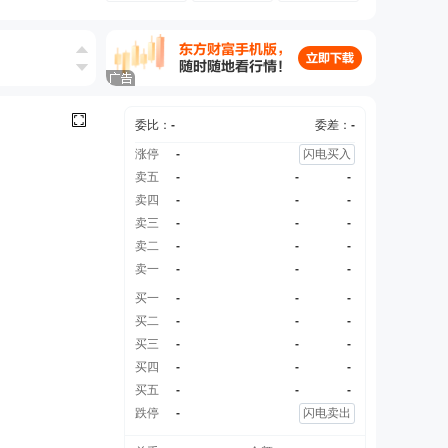
委比：
-
委差：
-
涨停
-
闪电买入
卖五
-
-
-
卖四
-
-
-
卖三
-
-
-
卖二
-
-
-
卖一
-
-
-
买一
-
-
-
买二
-
-
-
买三
-
-
-
买四
-
-
-
买五
-
-
-
跌停
-
闪电卖出