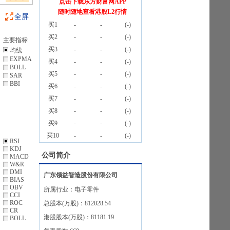
点击下载东方财富网APP
随时随地查看港股L2行情
全屏
买1
-
-
(
-
)
买2
-
-
(
-
)
主要指标
买3
-
-
(
-
)
均线
EXPMA
买4
-
-
(
-
)
BOLL
买5
-
-
(
-
)
SAR
BBI
买6
-
-
(
-
)
买7
-
-
(
-
)
买8
-
-
(
-
)
买9
-
-
(
-
)
买10
-
-
(
-
)
RSI
KDJ
公司简介
MACD
W&R
DMI
广东领益智造股份有限公司
BIAS
OBV
所属行业：
电子零件
CCI
ROC
总股本(万股)：
812028.54
CR
港股股本(万股)：
81181.19
BOLL