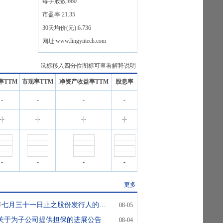
每手股数:
660
市盈率:
21.35
30天均价(元):
6.736
www.lingyiitech.com
网址:
鼠标移入四分位图标可查看解释说明
率TTM
市现率TTM
净资产收益率TTM
股息率
-
-
-
-
-
|
-
-
|
-
-
|
-
-
|
-
-
-
-
-
更多
截至二零二六年七月三十一日止之股份发行人的证券变动月报表
08-05
-关于为子公司提供担保的进展公告
08-04