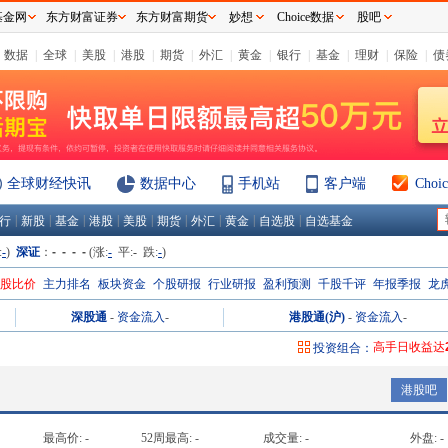
基金网
东方财富证券
东方财富期货
妙想
Choice数据
股吧
数据
|
全球
|
美股
|
港股
|
期货
|
外汇
|
黄金
|
银行
|
基金
|
理财
|
保险
|
债
全球财经快讯
数据中心
手机站
客户端
Cho
|
|
|
|
|
|
|
|
|
行
新股
基金
港股
美股
期货
外汇
黄金
自选股
自选基金
:
-
)
深证
：
- - - -
(涨:
-
平:
-
跌:
-
)
H股比价
主力排名
板块资金
个股研报
行业研报
盈利预测
千股千评
年报季报
龙
深股通
-
资金流入
-
港股通(沪)
-
资金流入
-
高手日收益达
投资组合：
高手周收益达
港股吧
高手月收益达
高手年收益达
最高价:
-
52周最高:
-
成交量:
-
外盘:
-