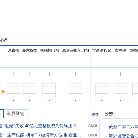
分析
总市值
股东权益
净利润TTM
总营业收入TTM
市盈率TTM
市净率
市销
-
-
-
-
-
-
名
-
|
-
-
|
-
-
|
-
-
|
-
-
|
-
-
|
-
-
-
-
-
-
-
讯
港股聚焦
公告
更多
造“追光”失败 40亿元重整投资为何终止？
08-08
共享制造，生产也能“拼单”（经济新方位·制造业新趋势）
08-08
海外监管公告