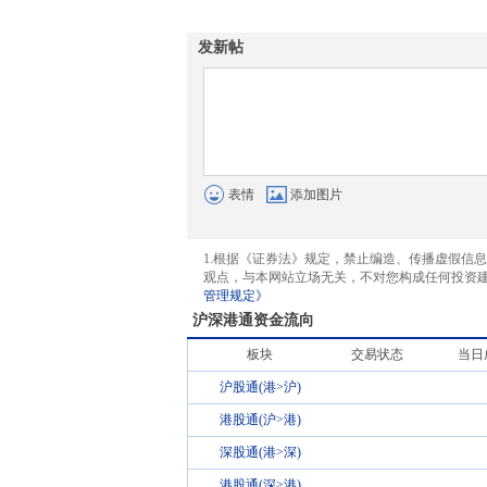
发新帖
表情
添加图片
1.根据《证券法》规定，禁止编造、传播虚假信
观点，与本网站立场无关，不对您构成任何投资
管理规定》
沪深港通资金流向
板块
交易状态
当日
沪股通(港>沪)
港股通(沪>港)
深股通(港>深)
港股通(深>港)