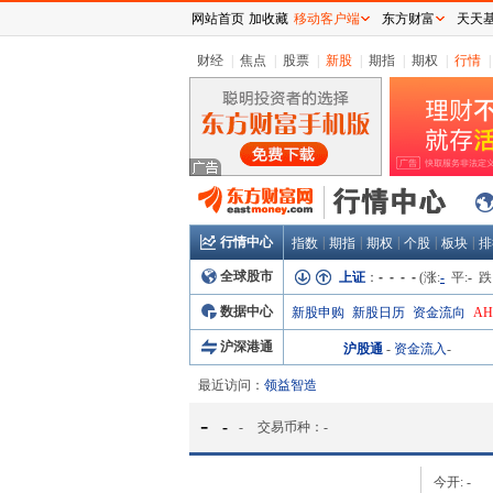
网站首页
加收藏
移动客户端
东方财富
天天
财经
|
焦点
|
股票
|
新股
|
期指
|
期权
|
行情
|
行情中心
|
|
|
|
|
指数
期指
期权
个股
板块
排
全球股市
上证
：
- - - -
(涨:
-
平:
-
跌
数据中心
新股申购
新股日历
资金流向
A
沪深港通
沪股通
-
资金流入
-
最近访问：
领益智造
-
-
-
交易币种：
-
今开:
-