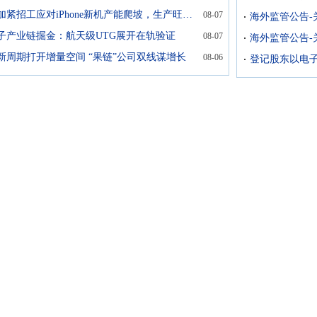
富士康加紧招工应对iPhone新机产能爬坡，生产旺季料持续至年底
08-07
海外监管公告-
子产业链掘金：航天级UTG展开在轨验证
08-07
新周期打开增量空间 “果链”公司双线谋增长
08-06
登记股东以电