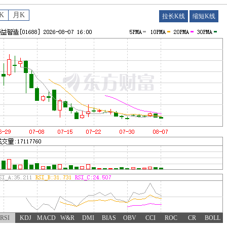
K
月K
拉长K线
缩短K线
RSI
KDJ
MACD
W&R
DMI
BIAS
OBV
CCI
ROC
CR
BOLL