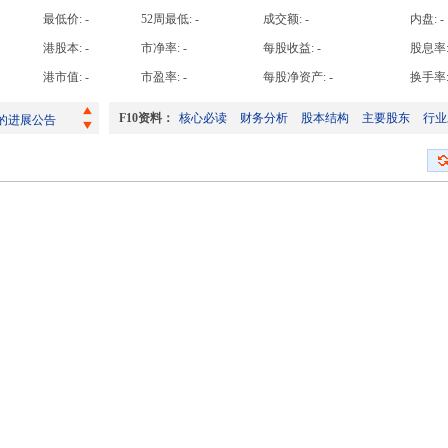
高手日收益达
最低价:
-
52周最低:
-
成交额:
-
内盘:
-
高手周收益达
港股本:
-
市净率:
-
每股收益:
-
股息率
截至二零二六年七月三十一日止之股份发行人的证券变动月报表
高手月收益达
港市值:
-
市盈率:
-
每股净资产:
-
换手率
海外监管公告-关于为子公司提供担保的进展公告
高手年收益达
F10资料：
核心必读
财务分析
股本结构
主要股东
行业
的进展公告
海外监管公告-关于拟参与富通集团(嘉善)通信技术有限公司重整投资的进展公告
登记股东以电子方式发布公司通讯之安排及回条
截至二零二六年七月三十一日止之股份发行人的证券变动月报表
海外监管公告-关于为子公司提供担保的进展公告
的进展公告
海外监管公告-关于拟参与富通集团(嘉善)通信技术有限公司重整投资的进展公告
登记股东以电子方式发布公司通讯之安排及回条