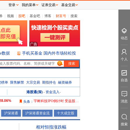
登录
我的菜单
证券交易
基金交易
券
|
视频
|
股吧
|
基金吧
|
博客
|
财富号
|
搜索
动态
ice数据
手机买基金 国内外市场轻松投
个人
0
自选
虎榜单
限售解禁
大宗交易
期指持仓
融资融券
港股通(深)
-
资金流入
-
28.06%
宇树科技IPO倒计时 受益股曝光
消息
头条：
106.08%
沪深港通
沪深港通资金流
十大成交股
165.76%
搜索
2087.32%
相对恒指涨跌幅