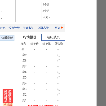
28.06%
1个月
-
106.08%
3个月
-
:
-
165.76%
52周
-
:
-
2087.32%
对比
投资评级
关联权证
公司高管
更多
行情报价
经纪队列
查看最新
方向
挂单价
挂单量
席位数
卖10
-
-
(
-
)
卖9
-
-
(
-
)
卖8
-
-
(
-
)
卖7
-
-
(
-
)
卖6
-
-
(
-
)
卖5
-
-
(
-
)
卖4
-
-
(
-
)
卖3
-
-
(
-
)
卖2
-
-
(
-
)
卖1
-
-
(
-
)