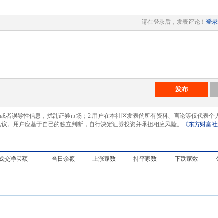
请在登录后，发表评论！
登录
发布
息或者误导性信息，扰乱证券市场；2.用户在本社区发表的所有资料、言论等仅代表个
建议。用户应基于自己的独立判断，自行决定证券投资并承担相应风险。
《东方财富社
成交净买额
当日余额
上涨家数
持平家数
下跌家数