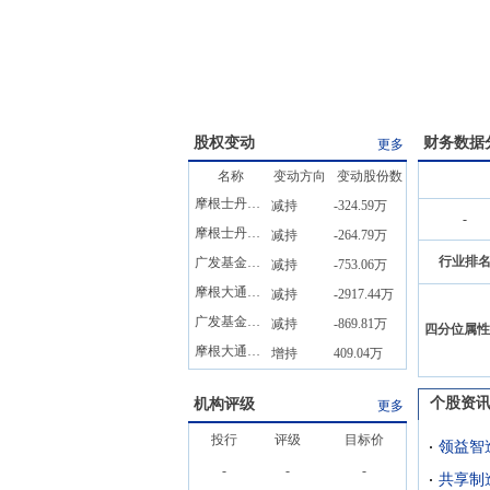
股权变动
财务数据
更多
名称
变动方向
变动股份数
摩根士丹利公司
减持
-324.59万
-
摩根士丹利公司
减持
-264.79万
行业排
广发基金管理有限公司
减持
-753.06万
摩根大通公司
减持
-2917.44万
广发基金管理有限公司
减持
-869.81万
四分位属性
摩根大通公司
增持
409.04万
个股资
机构评级
更多
投行
评级
目标价
领益智
-
-
-