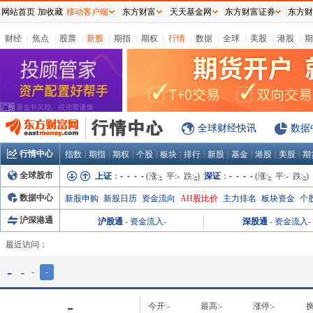
网站首页
加收藏
移动客户端
东方财富
天天基金网
东方财富证券
东方财
财经
|
焦点
|
股票
|
新股
|
期指
|
期权
|
行情
|
数据
|
全球
|
美股
|
港股
|
期
全球财经快讯
数据
行情中心
|
|
|
|
|
|
|
|
|
|
指数
期指
期权
个股
板块
排行
新股
基金
港股
美股
期
全球股市
上证
：
- - - -
(涨:
-
平:
-
跌:
-
)
深证
：
- - - -
(涨:
-
平:
-
跌:
-
)
数据中心
新股申购
新股日历
资金流向
AH股比价
主力排名
板块资金
个
沪深港通
沪股通
-
资金流入
-
深股通
-
资金流入
-
最近访问：
-
-
-
-
-
今开:
-
最高:
-
涨停:
-
换