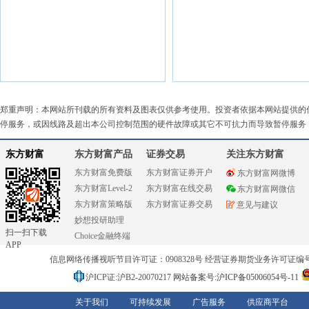
郑重声明：本网站所刊载的所有资料及图表仅供参考使用。投资者依据本网站提供的
停服务，或因线路及超出本公司控制范围的硬件故障或其它不可抗力而导致暂停服务
东方财富
东方财富产品
证券交易
关注东方财富
东方财富免费版
东方财富证券开户
东方财富网微博
东方财富Level-2
东方财富在线交易
东方财富网微信
东方财富策略版
东方财富证券交易
意见与建议
妙想投研助理
扫一扫下载
Choice金融终端
APP
信息网络传播视听节目许可证：0908328号 经营证券期货业务许可证编号：91310
沪ICP证:沪B2-20070217
网站备案号:沪ICP备05006054号-11
关于我们
可持续发展
广告服务
供应商平台