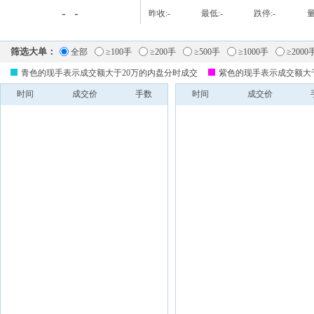
-
-
昨收:
-
最低:
-
跌停:
-
量
筛选大单：
全部
≥100手
≥200手
≥500手
≥1000手
≥2000
青色的现手表示成交额大于20万的内盘分时成交
紫色的现手表示成交额大
时间
成交价
手数
时间
成交价