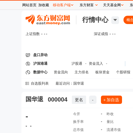
网站首页
加收藏
移动客户端
东方财富
天天基金网
行情中心
概
上证指数
-
- -
深证成指
-
- -
盘口异动
沪深港通
沪股通
-
资金流入
-
数据中心
资金流向
主力排名
板块资金
个股研报
自选股列表
最近访问：
国华退
国华退
000004
更名
-
＋加自选
-
-
今开
昨收
-
换手率
量比
-
-
-
总市值
流通市值