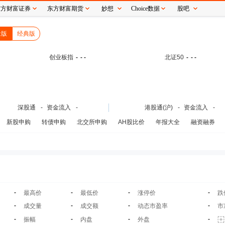
东方财富证券
东方财富期货
妙想
Choice数据
股吧
念版
经典版
创业板指
-
- -
北证50
-
- -
深股通
-
资金流入
-
港股通(沪)
-
资金流入
-
新股申购
转债申购
北交所申购
AH股比价
年报大全
融资融券
-
-
-
-
最高价
最低价
涨停价
跌
-
-
-
-
成交量
成交额
动态市盈率
市
-
-
-
-
振幅
内盘
外盘