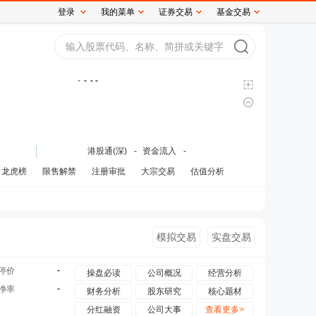
登录
我的菜单
证券交易
基金交易
-
-
- -
港股通(深)
-
资金流入
-
龙虎榜
限售解禁
注册审批
大宗交易
估值分析
模拟交易
实盘交易
-
停价
操盘必读
公司概况
经营分析
-
净率
财务分析
股东研究
核心题材
分红融资
公司大事
查看更多>