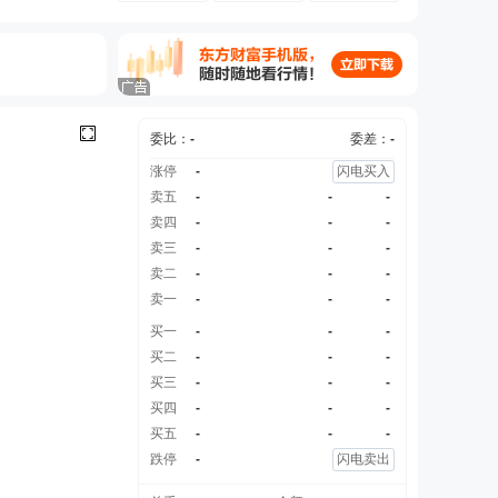
委比：
-
委差：
-
涨停
-
闪电买入
卖五
-
-
-
卖四
-
-
-
卖三
-
-
-
卖二
-
-
-
卖一
-
-
-
买一
-
-
-
买二
-
-
-
买三
-
-
-
买四
-
-
-
买五
-
-
-
跌停
-
闪电卖出