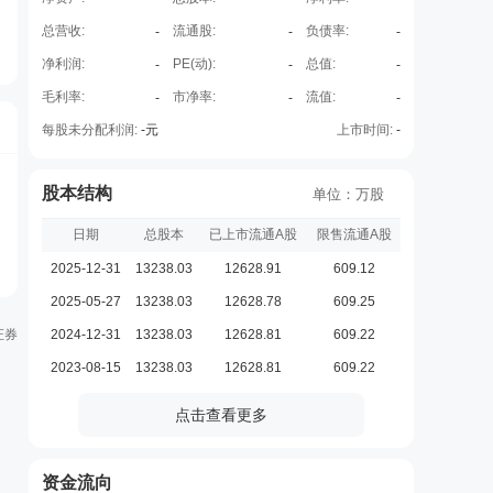
总营收:
流通股:
负债率:
-
-
-
净利润:
PE(动):
总值:
-
-
-
毛利率:
市净率:
流值:
-
-
-
每股未分配利润:
-
元
上市时间:
-
股本结构
单位：万股
日期
总股本
已上市流通A股
限售流通A股
2025-12-31
13238.03
12628.91
609.12
2025-05-27
13238.03
12628.78
609.25
证券
2024-12-31
13238.03
12628.81
609.22
2023-08-15
13238.03
12628.81
609.22
点击查看更多
资金流向