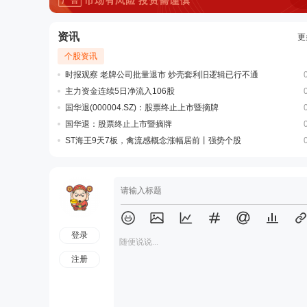
资讯
更
个股资讯
时报观察 老牌公司批量退市 炒壳套利旧逻辑已行不通
主力资金连续5日净流入106股
国华退(000004.SZ)：股票终止上市暨摘牌
国华退：股票终止上市暨摘牌
ST海王9天7板，禽流感概念涨幅居前丨强势个股
登录
随便说说...
注册