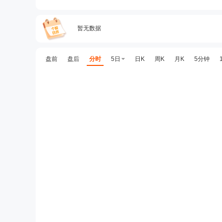
暂无数据
盘前
盘后
分时
5日
日K
周K
月K
5分钟