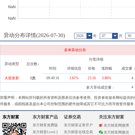
异动分布详情(
2026-07-30
)
2026
年
07
月
30
多单异动分布
分笔详细
异动类型
总次数↓
时间
详细信息
价格
涨跌幅
成交量
火箭发射
1
次
09:49:16
3.81%
23.16
3.86
%
4
4
多方异动成交量：
郑重声明：本网站所刊载的所有资料及图表仅供参考使用。投资者依据本网站提供的
停服务，或因线路及超出本公司控制范围的硬件故障或其它不可抗力而导致暂停服务
东方财富
东方财富产品
证券交易
关注东方财富
东方财富免费版
东方财富证券开户
东方财富网微博
东方财富Level-2
东方财富在线交易
东方财富网微信