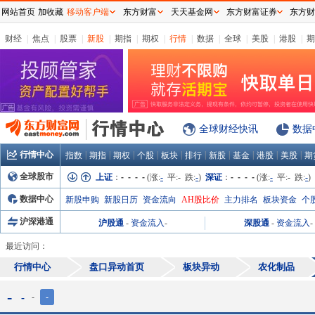
网站首页
加收藏
移动客户端
东方财富
天天基金网
东方财富证券
东方财
财经
|
焦点
|
股票
|
新股
|
期指
|
期权
|
行情
|
数据
|
全球
|
美股
|
港股
|
期
全球财经快讯
数据
行情中心
|
|
|
|
|
|
|
|
|
|
指数
期指
期权
个股
板块
排行
新股
基金
港股
美股
期
全球股市
上证
：
- - - -
(涨:
-
平:
-
跌:
-
)
深证
：
- - - -
(涨:
-
平:
-
跌:
-
)
数据中心
新股申购
新股日历
资金流向
AH股比价
主力排名
板块资金
个
沪深港通
沪股通
-
资金流入
-
深股通
-
资金流入
-
最近访问：
行情中心
盘口异动首页
板块异动
农化制品
-
-
-
-