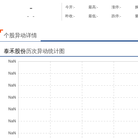
-
今开:
-
最高:
-
涨停:
-
换
-
-
昨收:
-
最低:
-
跌停:
-
量
个股异动详情
泰禾股份
历次异动统计图