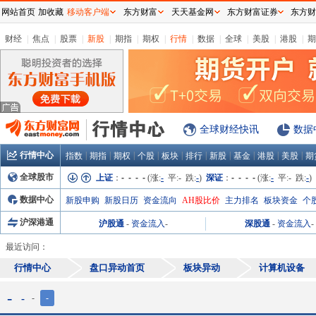
网站首页
加收藏
移动客户端
东方财富
天天基金网
东方财富证券
东方财
财经
|
焦点
|
股票
|
新股
|
期指
|
期权
|
行情
|
数据
|
全球
|
美股
|
港股
|
期
全球财经快讯
数据
行情中心
|
|
|
|
|
|
|
|
|
|
指数
期指
期权
个股
板块
排行
新股
基金
港股
美股
期
全球股市
上证
：
- - - -
(涨:
-
平:
-
跌:
-
)
深证
：
- - - -
(涨:
-
平:
-
跌:
-
)
数据中心
新股申购
新股日历
资金流向
AH股比价
主力排名
板块资金
个
沪深港通
沪股通
-
资金流入
-
深股通
-
资金流入
-
最近访问：
行情中心
盘口异动首页
板块异动
计算机设备
-
-
-
-