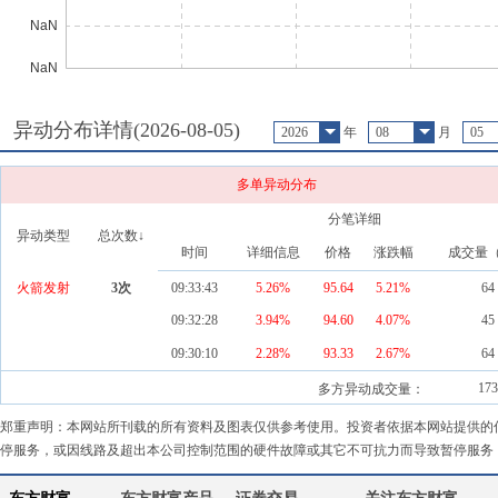
异动分布详情(
2026-08-05
)
2026
年
08
月
05
多单异动分布
分笔详细
异动类型
总次数↓
时间
详细信息
价格
涨跌幅
成交量
火箭发射
3
次
09:33:43
5.26%
95.64
5.21
%
64
09:32:28
3.94%
94.60
4.07
%
45
09:30:10
2.28%
93.33
2.67
%
64
173
多方异动成交量：
郑重声明：本网站所刊载的所有资料及图表仅供参考使用。投资者依据本网站提供的
停服务，或因线路及超出本公司控制范围的硬件故障或其它不可抗力而导致暂停服务