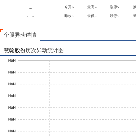
-
今开:
-
最高:
-
涨停:
-
换
-
-
昨收:
-
最低:
-
跌停:
-
量
个股异动详情
慧翰股份
历次异动统计图