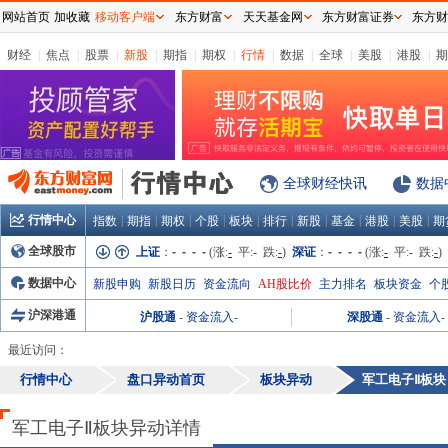
网站首页
加收藏
移动客户端
东方财富
天天基金网
东方财富证券
东方财
财经
|
焦点
|
股票
|
新股
|
期指
|
期权
|
行情
|
数据
|
全球
|
美股
|
港股
|
期
全球财经快讯
数据
行情中心
|
|
|
|
|
|
|
|
|
|
指数
期指
期权
个股
板块
排行
新股
基金
港股
美股
期
全球股市
上证
：
- - - -
(涨:
-
平:
-
跌:
-
)
深证
：
- - - -
(涨:
-
平:
-
跌:
-
)
数据中心
新股申购
新股日历
资金流向
AH股比价
主力排名
板块资金
个
沪深港通
沪股通
-
资金流入
-
深股通
-
资金流入
-
最近访问：
行情中心
盘口异动首页
板块异动
军工电子Ⅱ
板块
军工电子Ⅱ板块异动详情