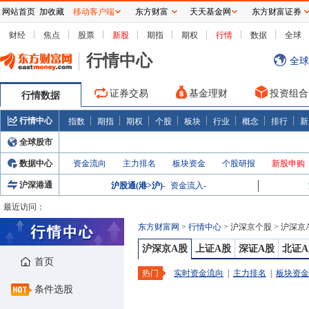
网站首页
加收藏
移动客户端
东方财富
天天基金网
东方财富证券
财经
焦点
股票
新股
期指
期权
行情
数据
全球
行情中心
全球
证券交易
基金理财
投资组合
行情数据
行情中心
指数
期指
期权
个股
板块
行业
概念
排行
新
全球股市
数据中心
资金流向
主力排名
板块资金
个股研报
新股申购
沪深港通
沪股通(港>沪)
-
资金流入
-
最近访问：
东方财富网
>
行情中心
>
沪深京个股
>
沪深京
沪深京A股
上证A股
深证A股
北证A
首页
热门
实时资金流向
|
主力排名
|
板块资金
条件选股