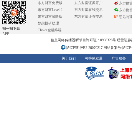
东方财富免费版
东方财富证券开户
东方财
东方财富Level-2
东方财富在线交易
东方财
东方财富策略版
东方财富证券交易
意见与
妙想投研助理
扫一扫下载
Choice金融终端
APP
信息网络传播视听节目许可证：0908328号 经营证券期货业务
沪ICP证:沪B2-20070217
网站备案号:沪ICP备0
关于我们
可持续发展
广告服务