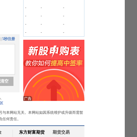
-
-
-
-
-
-
-
-
-
-
-
-
|
5秒注册
清空
人
区
亏与本网站无关。本网站如因系统维护或升级而需暂
负任何责任。
金
东方财富期货
期货交易