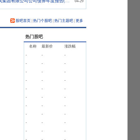
240615:中交建筑集团有限公司公司债券年度报告(2025年)
04-29
股吧首页
|
热门个股吧
|
热门主题吧
|
更多
热门股吧
名称
最新价
涨跌幅
-
-
-
-
-
-
-
-
-
-
-
-
-
-
-
-
-
-
-
-
-
-
-
-
-
-
-
-
-
-
-
-
-