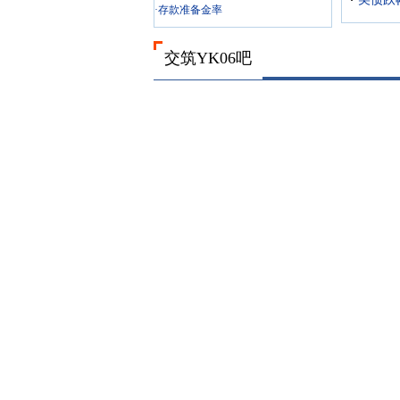
·存款准备金率
交筑YK06吧