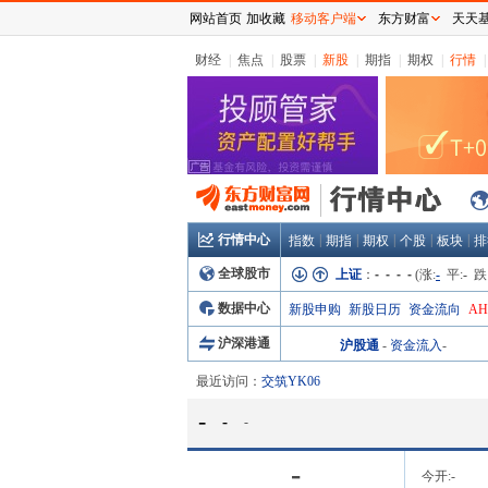
网站首页
加收藏
移动客户端
东方财富
天天
财经
|
焦点
|
股票
|
新股
|
期指
|
期权
|
行情
|
行情中心
|
|
|
|
|
指数
期指
期权
个股
板块
排
全球股市
上证
：
- - - -
(涨:
-
平:
-
跌
数据中心
新股申购
新股日历
资金流向
A
沪深港通
沪股通
-
资金流入
-
最近访问：
交筑YK06
-
-
-
-
今开:
-