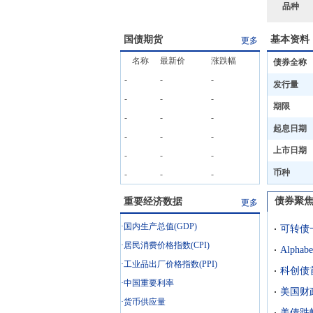
品种
国债期货
基本资料
更多
名称
最新价
涨跌幅
债券全称
-
-
-
发行量
-
-
-
期限
-
-
-
起息日期
-
-
-
上市日期
-
-
-
币种
-
-
-
债券聚
重要经济数据
更多
·国内生产总值(GDP)
·居民消费价格指数(CPI)
Alph
·工业品出厂价格指数(PPI)
科创债
·中国重要利率
·货币供应量
美债跌