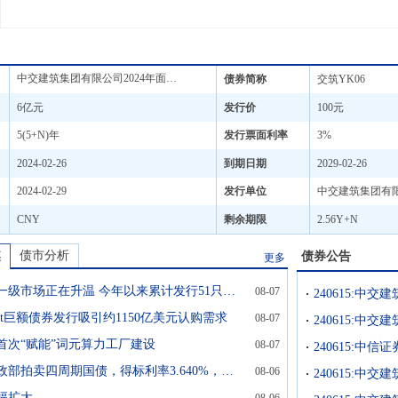
中交建筑集团有限公司2024年面向专业投资者公开发行科技创新可续期公司债券(第一期)(品种二)
债券简称
交筑YK06
6亿元
发行价
100元
5(5+N)年
发行票面利率
3%
2024-02-26
到期日期
2029-02-26
2024-02-29
发行单位
中交建筑集团有
CNY
剩余期限
2.56Y+N
焦
债市分析
债券公告
更多
可转债一级市场正在升温 今年以来累计发行51只同比增长104%
08-07
abet巨额债券发行吸引约1150亿美元认购需求
08-07
首次“赋能”词元算力工厂建设
08-07
美国财政部拍卖四周期国债，得标利率3.640%，投标倍数2.68；拍卖八周期国债，得标利率3.710%，投标倍数2.74
08-06
240615:中
幅扩大