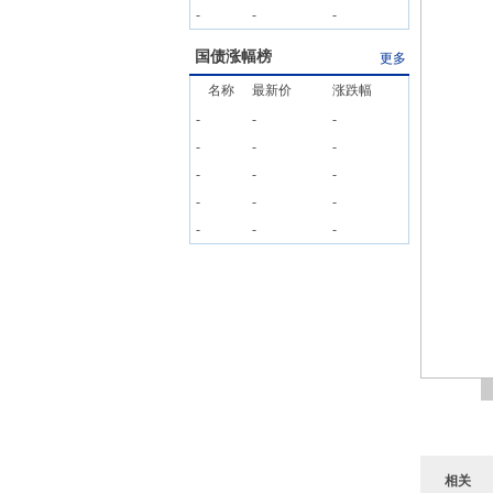
-
-
-
国债涨幅榜
更多
名称
最新价
涨跌幅
-
-
-
-
-
-
-
-
-
-
-
-
-
-
-
相关