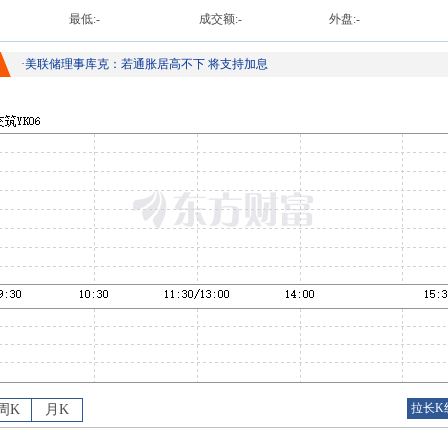
最低:
-
成交额:
-
外盘:
-
·
美联储理事库克：若通胀居高不下 将支持加息
拉长K
周K
月K