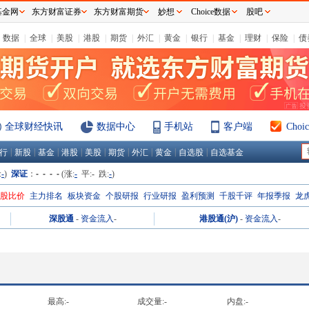
基金网
东方财富证券
东方财富期货
妙想
Choice数据
股吧
数据
|
全球
|
美股
|
港股
|
期货
|
外汇
|
黄金
|
银行
|
基金
|
理财
|
保险
|
债
全球财经快讯
数据中心
手机站
客户端
Cho
|
|
|
|
|
|
|
|
|
行
新股
基金
港股
美股
期货
外汇
黄金
自选股
自选基金
:
-
)
深证
：
- - - -
(涨:
-
平:
-
跌:
-
)
H股比价
主力排名
板块资金
个股研报
行业研报
盈利预测
千股千评
年报季报
龙
深股通
-
资金流入
-
港股通(沪)
-
资金流入
-
最高:
-
成交量:
-
内盘:
-