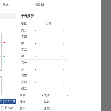
量比:
-
涨跌BP:
-
行情报价
委比
-
委差
-
卖五
-
-
卖四
-
-
卖三
-
-
卖二
-
-
卖一
-
-
买一
-
-
买二
-
-
买三
-
-
买四
-
-
买五
-
-
最新
-
均价
-
线
缩短K线
涨幅
-
涨跌
-
主要指标
总手
-
金额
-