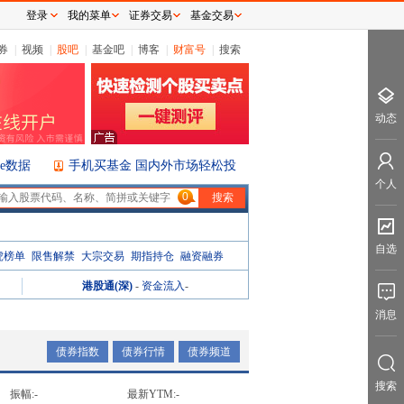
登录
我的菜单
证券交易
基金交易
券
|
视频
|
股吧
|
基金吧
|
博客
|
财富号
|
搜索
动态
ice数据
手机买基金 国内外市场轻松投
个人
0
自选
虎榜单
限售解禁
大宗交易
期指持仓
融资融券
港股通(深)
-
资金流入
-
消息
债券指数
债券行情
债券频道
搜索
振幅:
-
最新YTM:
-