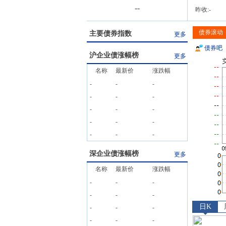
-
-
昨收:
-
债券滚动
主要债券指数
更多
债券吧
沪企业债涨幅榜
更多
名称
最新价
涨跌幅
-
-
-
-
-
-
-
-
-
-
-
-
-
-
-
深企业债涨幅榜
更多
名称
最新价
涨跌幅
-
-
-
-
-
-
日K
-
-
-
-
-
-