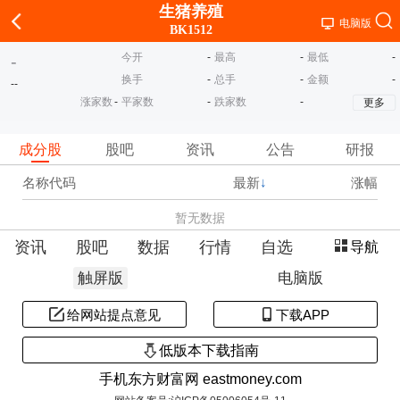
生猪养殖
电脑版
BK1512
今开
-
最高
-
最低
-
-
换手
-
总手
-
金额
-
-
-
涨家数
-
平家数
-
跌家数
-
更多
成分股
股吧
资讯
公告
研报
名称代码
最新
↓
涨幅
暂无数据
资讯
股吧
数据
行情
自选
导航
触屏版
电脑版
给网站提点意见
下载APP
低版本下载指南
手机东方财富网 eastmoney.com