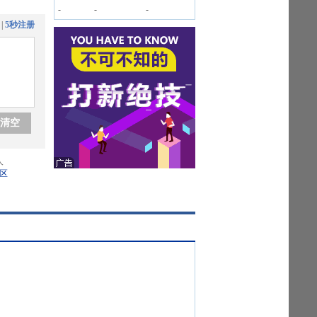
-
-
-
|
5秒注册
清空
人
区