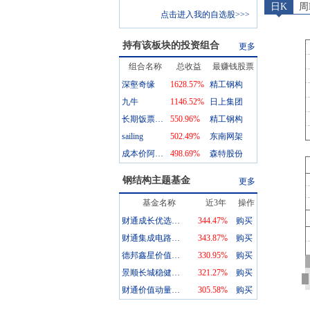
日K
周
点击进入我的自选股>>>
持有该板块的投资组合
更多
组合名称
总收益
最赚钱股票
深壑奇缘
1628.57
%
精工钢构
九牛
1146.52
%
日上集团
长期饭票123
550.96
%
精工钢构
sailing
502.49
%
东南网架
成本价阿西吧
498.69
%
森特股份
钢结构
主题基金
更多
基金名称
近3年
操作
财通成长优选混合A
344.47%
购买
财通集成电路产业股票A
343.87%
购买
德邦鑫星价值灵活配置混合A
330.95%
购买
景顺长城稳健回报混合A
321.27%
购买
财通价值动量混合A
305.58%
购买