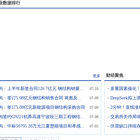
业数据排行
财经聚焦
更多
精工钢构：上半年新签合同126.7亿元 钢结构销量94.2万吨
多重因素催化！
07-10
鸿路钢构：签订5.08亿元钢结构销售合同 将惠及未来两年经营业绩
DeepSeek拟
07-09
构：签订5.08亿元新能源项目钢结构采购合同
2分钟！直线涨
07-09
杭萧钢构签约G9221杭甬高速宁波段三期工程钢结构加工制作合同
07-08
鸿路钢构：中标50795.28万元江夏楚能项目和孝感楚能项目钢结构工程
07-03