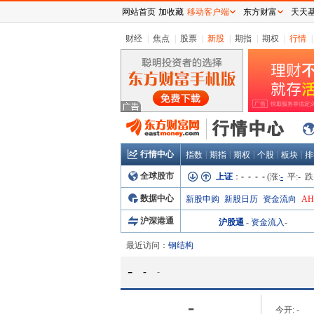
网站首页
加收藏
移动客户端
东方财富
天天
财经
|
焦点
|
股票
|
新股
|
期指
|
期权
|
行情
|
行情中心
|
|
|
|
|
指数
期指
期权
个股
板块
排
全球股市
上证
：
- - - -
(涨:
-
平:
-
跌
数据中心
新股申购
新股日历
资金流向
A
沪深港通
沪股通
-
资金流入
-
最近访问：
钢结构
-
-
-
-
今开:
-