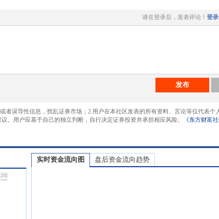
请在登录后，发表评论！
登录
发布
息或者误导性信息，扰乱证券市场；2.用户在本社区发表的所有资料、言论等仅代表个
建议。用户应基于自己的独立判断，自行决定证券投资并承担相应风险。
《东方财富社
实时资金流向图
盘后资金流向趋势