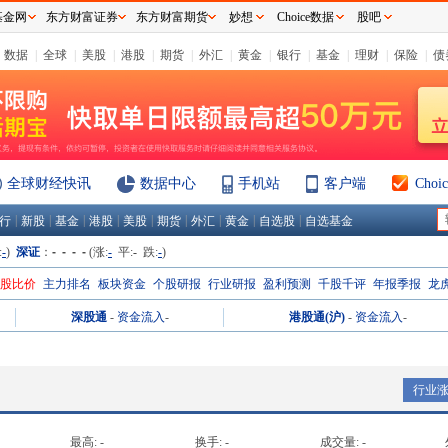
基金网
东方财富证券
东方财富期货
妙想
Choice数据
股吧
数据
|
全球
|
美股
|
港股
|
期货
|
外汇
|
黄金
|
银行
|
基金
|
理财
|
保险
|
债
全球财经快讯
数据中心
手机站
客户端
Cho
|
|
|
|
|
|
|
|
|
行
新股
基金
港股
美股
期货
外汇
黄金
自选股
自选基金
:
-
)
深证
：
- - - -
(涨:
-
平:
-
跌:
-
)
H股比价
主力排名
板块资金
个股研报
行业研报
盈利预测
千股千评
年报季报
龙
深股通
-
资金流入
-
港股通(沪)
-
资金流入
-
行业
最高:
-
换手:
-
成交量:
-