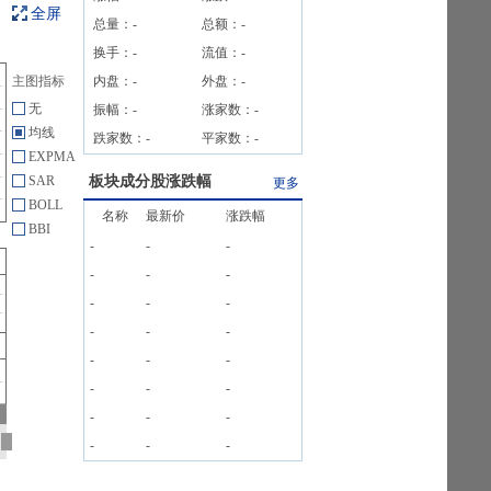
全屏
总量：
-
总额：
-
换手：
-
流值：
-
主图指标
内盘：
-
外盘：
-
无
振幅：
-
涨家数：
-
均线
跌家数：
-
平家数：
-
EXPMA
SAR
板块成分股涨跌幅
更多
BOLL
名称
最新价
涨跌幅
BBI
-
-
-
-
-
-
-
-
-
-
-
-
-
-
-
-
-
-
-
-
-
-
-
-