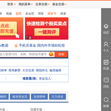
登录
我的菜单
证券交易
基金交易
券
|
视频
|
股吧
|
基金吧
|
博客
|
财富号
|
搜索
动态
ice数据
手机买基金 国内外市场轻松投
个人
0
自选
虎榜单
限售解禁
大宗交易
期指持仓
融资融券
港股通(深)
-
资金流入
-
消息
涨幅榜
板块资金流
龙虎榜单
主力排名
搜索
外盘:
-
流通市值:
-