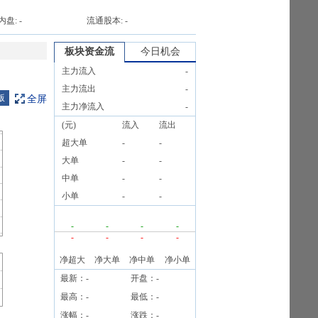
内盘:
-
流通股本:
-
板块资金流
今日机会
主力流入
-
主力流出
-
版
全屏
主力净流入
-
(元)
流入
流出
超大单
-
-
大单
-
-
中单
-
-
小单
-
-
-
-
-
-
-
-
-
-
净超大
净大单
净中单
净小单
最新：
-
开盘：
-
最高：
-
最低：
-
涨幅：
-
涨跌：
-