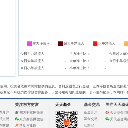
主力净流入
超大单净流入
大单净流入
今日主力净流入：
-
主力净占比：
-
今日超大单
今日大单净流入：
-
大单净占比：
-
今日中单净
今日小单净流入：
-
小单净占比：
-
使用。投资者依据本网站提供的信息、资料及图表进行金融、证券等投资所造成的盈
或其它不可抗力而导致暂停服务，于暂停服务期间造成的一切不便与损失，本网站不
关注东方财富
天天基金
基金交易
关注天天基
券开户
基金开户
东方财富网微博
天天基金网
线交易
基金交易
东方财富网微信
天天基金网
券交易
活期宝
意见与建议