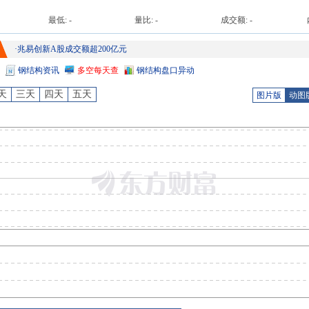
最低:
-
量比:
-
成交额:
-
·
兆易创新A股成交额超200亿元
钢结构
资讯
多空每天查
钢结构
盘口异动
天
三天
四天
五天
图片版
动图