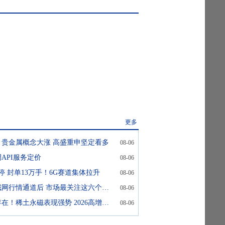
更多
贵金属概念大涨 高盛重申坚定看多
08-06
上调API服务定价
08-06
停 封单13万手！6G赛道集体拉升
08-06
交易所关停局域网行情通道后 市场最关注这六个变化带来的影响
08-06
供需缺口持续存在！稀土永磁表现强势 2026高增长个股来了
08-06