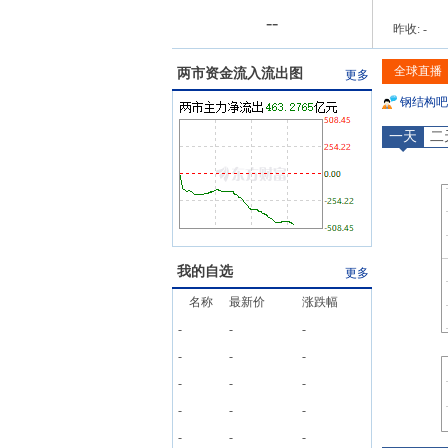
-
-
昨收:
-
全球直播
两市资金流入流出图
更多
钢结构
吧
一天
二
我的自选
更多
名称
最新价
涨跌幅
-
-
-
-
-
-
-
-
-
-
-
-
-
-
-