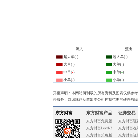
流入
流出
超大单(
-
)
超大单(
-
)
大单(
-
)
大单(
-
)
中单(
-
)
中单(
-
)
小单(
-
)
小单(
-
)
郑重声明：本网站所刊载的所有资料及图表仅供参考
停服务，或因线路及超出本公司控制范围的硬件故障
东方财富
东方财富产品
证券交易
东方财富免费版
东方财富证
东方财富Level-2
东方财富在
东方财富策略版
东方财富证