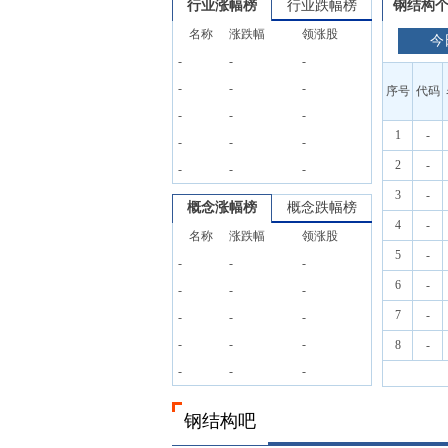
行业涨幅榜
行业跌幅榜
钢结构
名称
涨跌幅
领涨股
今
-
-
-
-
-
-
序号
代码
-
-
-
1
-
-
-
-
2
-
-
-
-
3
-
概念涨幅榜
概念跌幅榜
4
-
名称
涨跌幅
领涨股
5
-
-
-
-
6
-
-
-
-
7
-
-
-
-
-
-
-
8
-
-
-
-
钢结构吧