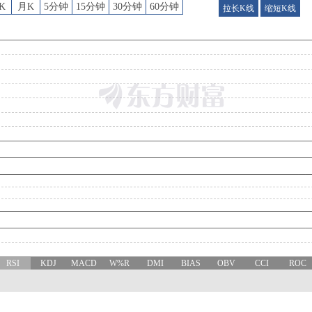
K
月K
5分钟
15分钟
30分钟
60分钟
拉长K线
缩短K线
RSI
KDJ
MACD
W%R
DMI
BIAS
OBV
CCI
ROC