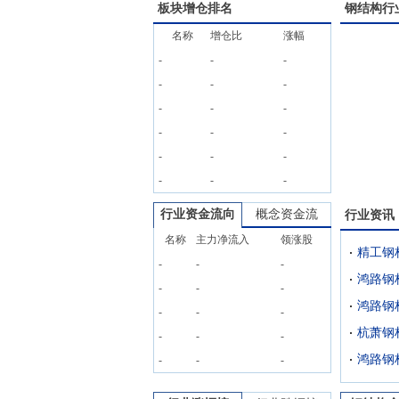
板块增仓排名
钢结构
行
名称
增仓比
涨幅
-
-
-
-
-
-
-
-
-
-
-
-
-
-
-
-
-
-
行业资金流向
概念资金流
行业资讯
名称
主力净流入
领涨股
-
-
-
-
-
-
鸿路钢
-
-
-
-
-
-
-
-
-