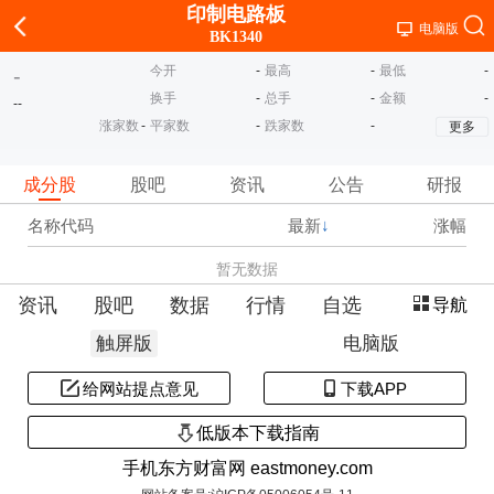
印制电路板
电脑版
BK1340
今开
-
最高
-
最低
-
-
换手
-
总手
-
金额
-
-
-
涨家数
-
平家数
-
跌家数
-
更多
成分股
股吧
资讯
公告
研报
名称代码
最新
↓
涨幅
暂无数据
资讯
股吧
数据
行情
自选
导航
触屏版
电脑版
给网站提点意见
下载APP
低版本下载指南
手机东方财富网 eastmoney.com