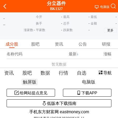
分立器件
电脑版
BK1327
今开
-
最高
-
最低
-
-
换手
-
总手
-
金额
-
-
-
涨家数
-
平家数
-
跌家数
-
更多
成分股
股吧
资讯
公告
研报
名称代码
最新
↓
涨幅
暂无数据
资讯
股吧
数据
行情
自选
导航
触屏版
电脑版
给网站提点意见
下载APP
低版本下载指南
手机东方财富网 eastmoney.com