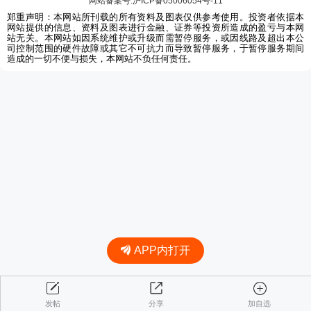
网站备案号:沪ICP备05006054号-11
郑重声明：本网站所刊载的所有资料及图表仅供参考使用。投资者依据本
网站提供的信息、资料及图表进行金融、证券等投资所造成的盈亏与本网
站无关。本网站如因系统维护或升级而需暂停服务，或因线路及超出本公
司控制范围的硬件故障或其它不可抗力而导致暂停服务，于暂停服务期间
造成的一切不便与损失，本网站不负任何责任。
APP内打开
发帖
分享
加自选