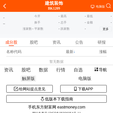
建筑装饰
电脑版
BK1209
今开
-
最高
-
最低
-
-
换手
-
总手
-
金额
-
-
-
涨家数
-
平家数
-
跌家数
-
更多
成分股
股吧
资讯
公告
研报
名称代码
最新
↓
涨幅
暂无数据
资讯
股吧
数据
行情
自选
导航
触屏版
电脑版
给网站提点意见
下载APP
低版本下载指南
手机东方财富网 eastmoney.com