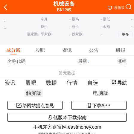
机械设备
电脑版
BK1205
今开
-
最高
-
最低
-
-
换手
-
总手
-
金额
-
-
-
涨家数
-
平家数
-
跌家数
-
更多
成分股
股吧
资讯
公告
研报
名称代码
最新
↓
涨幅
暂无数据
资讯
股吧
数据
行情
自选
导航
触屏版
电脑版
给网站提点意见
下载APP
低版本下载指南
手机东方财富网 eastmoney.com