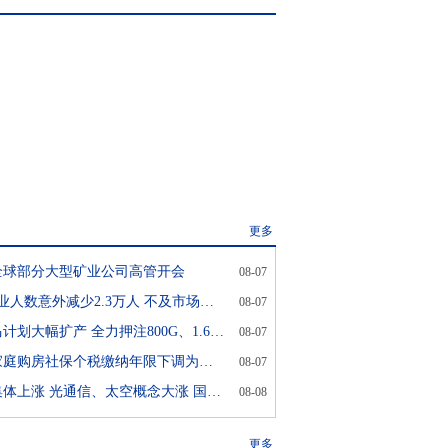
更多
全球部分大型矿业公司高管开会
08-07
美国7月非农就业人数意外减少2.3万人 不及市场预期
08-07
美股光模块黑马计划大幅扩产 全力押注800G、1.6Tb产品
08-07
北京：非京籍家庭购房社保个税缴纳年限下调为一年
08-07
美股三大指数集体上涨 光通信、太空概念大涨 国际金价走高
08-08
更多