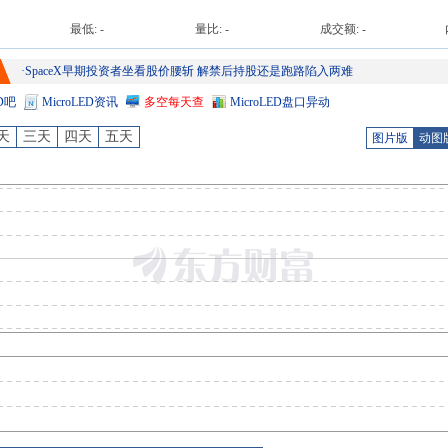
最低:
-
量比:
-
成交额:
-
·
SpaceX早期投资者坐看股价腰斩 解禁后持股还是跑路陷入两难
D
吧
MicroLED
资讯
多空每天查
MicroLED
盘口异动
天
三天
四天
五天
图片版
动图