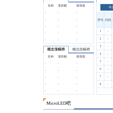
名称
涨跌幅
领涨股
今
-
-
-
-
-
-
序号
代码
-
-
-
1
-
-
-
-
2
-
-
-
-
3
-
概念涨幅榜
概念跌幅榜
4
-
名称
涨跌幅
领涨股
5
-
-
-
-
6
-
-
-
-
7
-
-
-
-
-
-
-
8
-
-
-
-
MicroLED吧