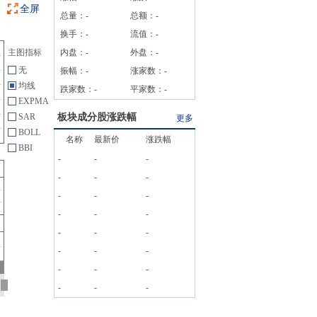
全屏
总量：
-
总额：
-
换手：
-
流值：
-
主图指标
内盘：
-
外盘：
-
无
振幅：
-
涨家数：
-
均线
跌家数：
-
平家数：
-
EXPMA
SAR
板块成分股涨跌幅
更多
BOLL
名称
最新价
涨跌幅
BBI
-
-
-
-
-
-
-
-
-
-
-
-
-
-
-
-
-
-
-
-
-
-
-
-