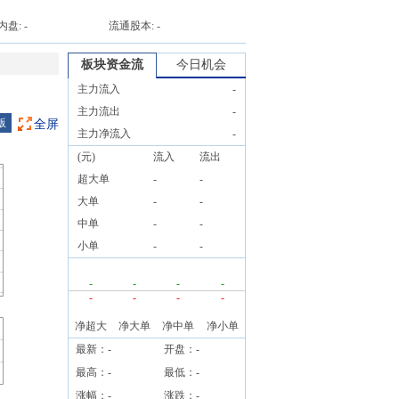
内盘:
-
流通股本:
-
板块资金流
今日机会
主力流入
-
主力流出
-
版
全屏
主力净流入
-
(元)
流入
流出
超大单
-
-
大单
-
-
中单
-
-
小单
-
-
-
-
-
-
-
-
-
-
净超大
净大单
净中单
净小单
最新：
-
开盘：
-
最高：
-
最低：
-
涨幅：
-
涨跌：
-