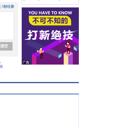
-
-
-
|
5秒注册
清空
人
区