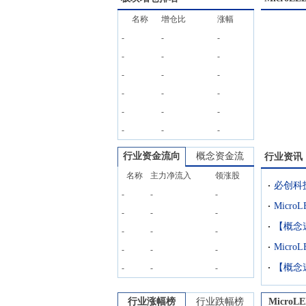
名称
增仓比
涨幅
-
-
-
-
-
-
-
-
-
-
-
-
-
-
-
-
-
-
行业资金流向
概念资金流
行业资讯
名称
主力净流入
领涨股
-
-
-
Micr
-
-
-
【概念
-
-
-
-
-
-
【概念速
-
-
-
行业涨幅榜
行业跌幅榜
MicroL