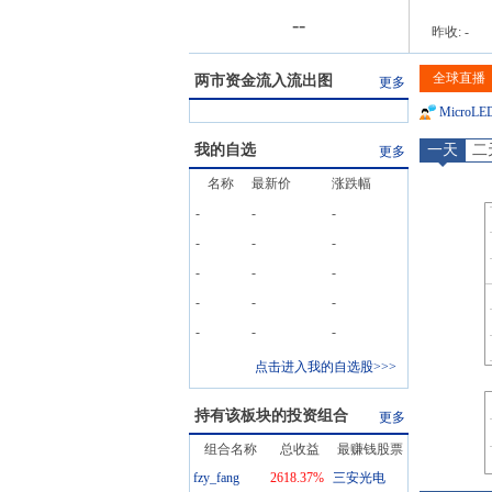
-
-
昨收:
-
全球直播
两市资金流入流出图
更多
MicroLE
我的自选
一天
二
更多
名称
最新价
涨跌幅
-
-
-
-
-
-
-
-
-
-
-
-
-
-
-
点击进入我的自选股>>>
持有该板块的投资组合
更多
组合名称
总收益
最赚钱股票
fzy_fang
2618.37
%
三安光电