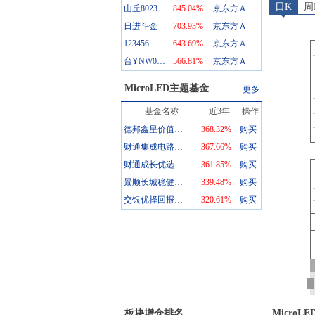
日K
周
山丘80234_1
845.04
%
京东方Ａ
日进斗金
703.93
%
京东方Ａ
123456
643.69
%
京东方Ａ
台YNW002_1
566.81
%
京东方Ａ
MicroLED
主题基金
更多
基金名称
近3年
操作
德邦鑫星价值灵活配置混合A
368.32%
购买
财通集成电路产业股票A
367.66%
购买
财通成长优选混合A
361.85%
购买
景顺长城稳健回报混合A
339.48%
购买
交银优择回报灵活配置混合A
320.61%
购买
板块增仓排名
MicroLE