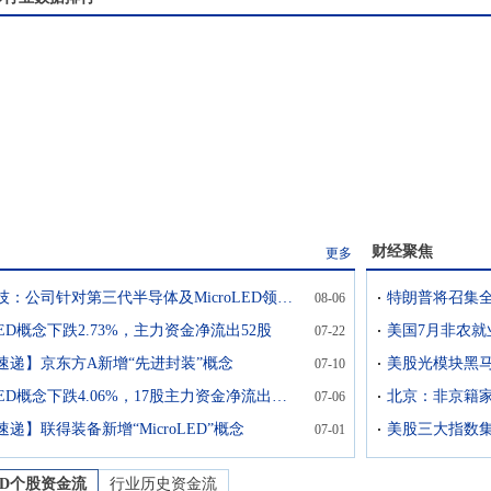
财经聚焦
更多
必创科技：公司针对第三代半导体及MicroLED领域推出了基于拉曼光谱和荧光成像的检测系统
特朗普将召集
08-06
oLED概念下跌2.73%，主力资金净流出52股
07-22
速递】京东方A新增“先进封装”概念
07-10
MicroLED概念下跌4.06%，17股主力资金净流出超亿元
07-06
递】联得装备新增“MicroLED”概念
07-01
ED
个股资金流
行业历史资金流