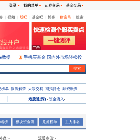
登录
我的菜单
证券交易
基金交易
券
|
视频
|
股吧
|
基金吧
|
博客
|
财富号
|
搜索
ice数据
手机买基金 国内外市场轻松投
虎榜单
限售解禁
大宗交易
期指持仓
融资融券
港股通(深)
-
资金流入
-
涨幅榜
板块资金流
龙虎榜单
主力排名
外盘:
-
流通市值:
-