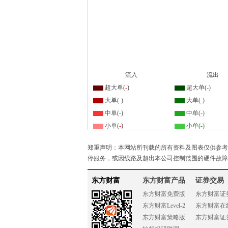
流入
流出
超大单(
-
)
超大单(
-
)
大单(
-
)
大单(
-
)
中单(
-
)
中单(
-
)
小单(
-
)
小单(
-
)
郑重声明：本网站所刊载的所有资料及图表仅供参考
停服务，或因线路及超出本公司控制范围的硬件故障
东方财富
东方财富产品
证券交易
东方财富免费版
东方财富证
东方财富Level-2
东方财富在
东方财富策略版
东方财富证