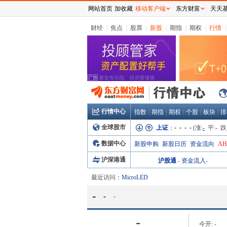
网站首页
加收藏
移动客户端
东方财富
天天
财经
|
焦点
|
股票
|
新股
|
期指
|
期权
|
行情
|
行情中心
|
|
|
|
|
指数
期指
期权
个股
板块
排
全球股市
上证
：
- - - -
(涨:
-
平:
-
跌
数据中心
新股申购
新股日历
资金流向
A
沪深港通
沪股通
-
资金流入
-
最近访问：
MicroLED
-
-
-
-
今开:
-