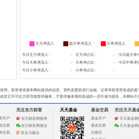
主力净流入
超大单净流入
大单净流入
今日主力净流入：
-
主力净占比：
-
今日超大单
今日大单净流入：
-
大单净占比：
-
今日中单净
今日小单净流入：
-
小单净占比：
-
使用。投资者依据本网站提供的信息、资料及图表进行金融、证券等投资所造成的盈
或其它不可抗力而导致暂停服务，于暂停服务期间造成的一切不便与损失，本网站不
关注东方财富
天天基金
基金交易
关注天天基
券开户
基金开户
东方财富网微博
天天基金网
线交易
基金交易
东方财富网微信
天天基金网
券交易
活期宝
意见与建议