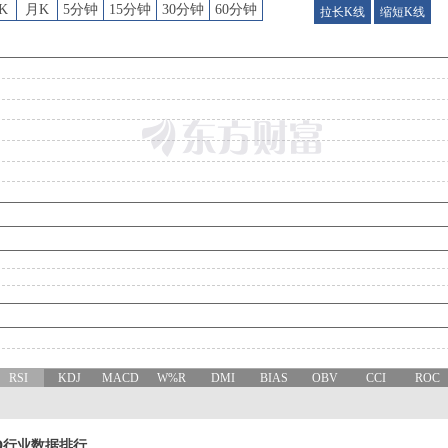
K
月K
5分钟
15分钟
30分钟
60分钟
拉长K线
缩短K线
RSI
KDJ
MACD
W%R
DMI
BIAS
OBV
CCI
ROC
D
行业数据排行