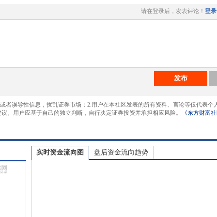
请在登录后，发表评论！
登录
发布
息或者误导性信息，扰乱证券市场；2.用户在本社区发表的所有资料、言论等仅代表个
建议。用户应基于自己的独立判断，自行决定证券投资并承担相应风险。
《东方财富社
实时资金流向图
盘后资金流向趋势