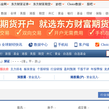
基金网
东方财富证券
东方财富期货
妙想
Choice数据
股吧
数据
|
全球
|
美股
|
港股
|
期货
|
外汇
|
黄金
|
银行
|
基金
|
理财
|
保险
|
债
全球财经快讯
数据中心
手机站
客户端
Cho
|
|
|
|
|
|
|
|
|
行
新股
基金
港股
美股
期货
外汇
黄金
自选股
自选基金
:
-
)
深证
：
- - - -
(涨:
-
平:
-
跌:
-
)
H股比价
主力排名
板块资金
个股研报
行业研报
盈利预测
千股千评
年报季报
龙
深股通
-
资金流入
-
港股通(沪)
-
资金流入
-
行业
最高:
-
换手:
-
成交量:
-