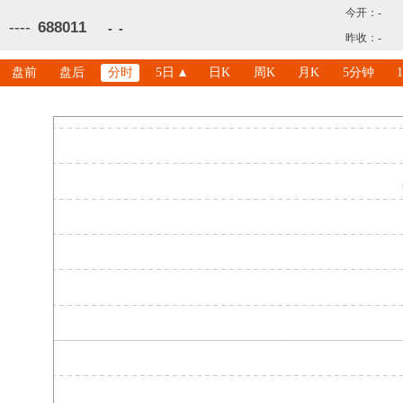
今开：
-
----
688011
-
-
昨收：
-
盘前
盘后
分时
5日
日K
周K
月K
5分钟