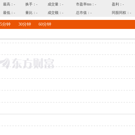
最高：
-
换手：
-
成交量：
-
市盈率ttm：
-
盈利：
-
最低：
-
量比：
-
成交额：
-
总市值：
-
同股同权：
-
15分钟
30分钟
60分钟