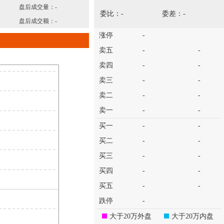
盘后成交量：
-
委比：
-
委差：
-
盘后成交额：
-
涨停
-
卖五
-
-
卖四
-
-
卖三
-
-
卖二
-
-
卖一
-
-
买一
-
-
买二
-
-
买三
-
-
买四
-
-
买五
-
-
跌停
-
大于20万外盘
大于20万内盘